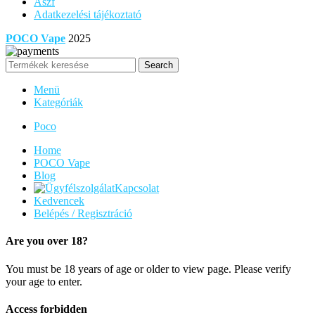
Ászf
Adatkezelési tájékoztató
POCO Vape
2025
Search
Menü
Kategóriák
Poco
Home
POCO Vape
Blog
Kapcsolat
Kedvencek
Belépés / Regisztráció
Are you over 18?
You must be 18 years of age or older to view page. Please verify
your age to enter.
Access forbidden