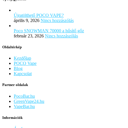
Újratölthető POCO VAPE?
április 9, 2026
Nincs hozzászólás
Poco SNOWMAN 70000 a hűsítő gőz
február 23, 2026
Nincs hozzászólás
Oldaltérkép
Kezdőlap
POCO Vape
Blog
Kapcsolat
Partner oldalak
PocoBar.hu
GreenVape24.hu
VapeBar.hu
Információk