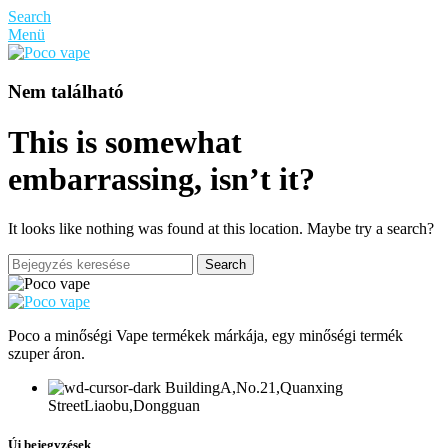
Search
Menü
Nem található
This is somewhat
embarrassing, isn’t it?
It looks like nothing was found at this location. Maybe try a search?
Search
Poco a minőségi Vape termékek márkája, egy minőségi termék
szuper áron.
BuildingA,No.21,Quanxing
StreetLiaobu,Dongguan
Új bejegyzések