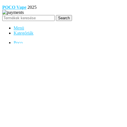
POCO Vape
2025
Search
Menü
Kategóriák
Poco
Home
POCO Vape
Blog
Kapcsolat
Kedvencek
Belépés / Regisztráció
Sidebar
Are you over 18?
You must be 18 years of age or older to view page. Please verify your 
Access forbidden