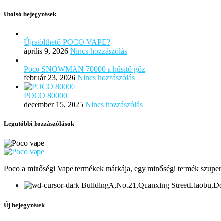
Utolsó bejegyzések
Újratölthető POCO VAPE?
április 9, 2026
Nincs hozzászólás
Poco SNOWMAN 70000 a hűsítő gőz
február 23, 2026
Nincs hozzászólás
POCO 80000
december 15, 2025
Nincs hozzászólás
Legutóbbi hozzászólások
Poco a minőségi Vape termékek márkája, egy minőségi termék szuper
BuildingA,No.21,Quanxing StreetLiaobu,
Új bejegyzések