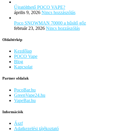
Újratölthető POCO VAPE?
április 9, 2026
Nincs hozzászólás
Poco SNOWMAN 70000 a hűsítő gőz
február 23, 2026
Nincs hozzászólás
Oldaltérkép
Kezdőlap
POCO Vape
Blog
Kapcsolat
Partner oldalak
PocoBar.hu
GreenVape24.hu
VapeBar.hu
Információk
Ászf
Adatkezelési tájékoztató