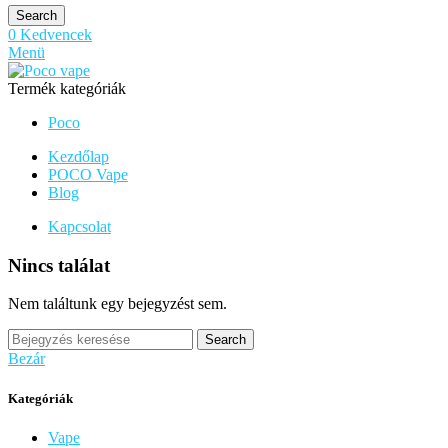
Search
0
Kedvencek
Menü
Termék kategóriák
Poco
Kezdőlap
POCO Vape
Blog
Kapcsolat
Nincs találat
Nem találtunk egy bejegyzést sem.
Search
Bezár
Kategóriák
Vape