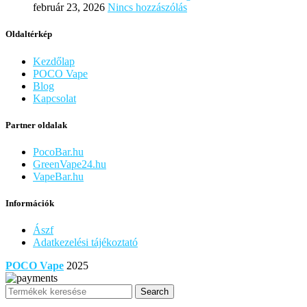
február 23, 2026
Nincs hozzászólás
Oldaltérkép
Kezdőlap
POCO Vape
Blog
Kapcsolat
Partner oldalak
PocoBar.hu
GreenVape24.hu
VapeBar.hu
Információk
Ászf
Adatkezelési tájékoztató
POCO Vape
2025
Search