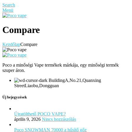
Search
Menü
Compare
Kezdőlap
Compare
Poco a minőségi Vape termékek márkája, egy minőségi termék
szuper áron.
BuildingA,No.21,Quanxing
StreetLiaobu,Dongguan
Új bejegyzések
Újratölthető POCO VAPE?
április 9, 2026
Nincs hozzászólás
Poco SNOWMAN 70000 a hűsítő gőz