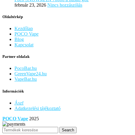
február 23, 2026
Nincs hozzászólás
Oldaltérkép
Kezdőlap
POCO Vape
Blog
Kapcsolat
Partner oldalak
PocoBar.hu
GreenVape24.hu
VapeBar.hu
Információk
Ászf
Adatkezelési tájékoztató
POCO Vape
2025
Search