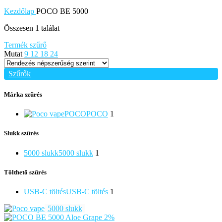
Kezdőlap
POCO BE 5000
Összesen 1 találat
Termék szűrő
Mutat
9
12
18
24
Szűrők
Márka szűrés
POCO
POCO
1
Slukk szűrés
5000 slukk
5000 slukk
1
Tölthető szűrés
USB-C töltés
USB-C töltés
1
5000 slukk