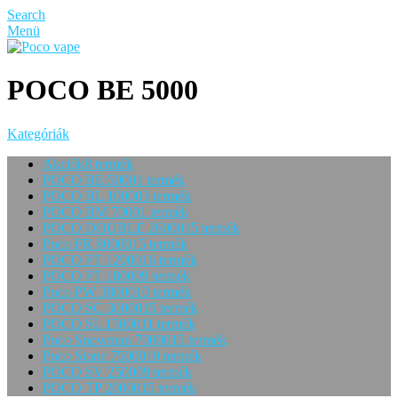
Search
Menü
POCO BE 5000
Kategóriák
Akciók
8 termék
POCO BE 5000
1 termék
POCO BL 10000
3 termék
POCO BM 7000
1 termék
POCO DOUBLE 26000
15 termék
Poco FR 80000
15 termék
POCO PT 12000
16 termék
POCO PT 18000
9 termék
Poco PW 38000
10 termék
POCO SC 30000
15 termék
POCO SL 15000
11 termék
Poco Snowman 70000
15 termék
Poco Stone 75000
10 termék
POCO SV 25000
9 termék
POCO TP 20000
15 termék