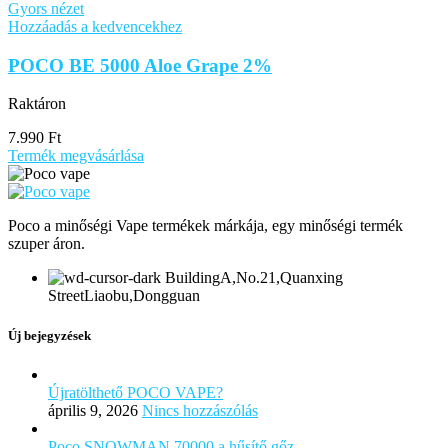
Gyors nézet
Hozzáadás a kedvencekhez
POCO BE 5000 Aloe Grape 2%
Raktáron
7.990
Ft
Termék megvásárlása
Poco a minőségi Vape termékek márkája, egy minőségi termék
szuper áron.
BuildingA,No.21,Quanxing
StreetLiaobu,Dongguan
Új bejegyzések
Újratölthető POCO VAPE?
április 9, 2026
Nincs hozzászólás
Poco SNOWMAN 70000 a hűsítő gőz