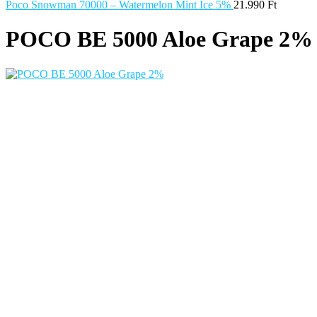
Poco Snowman 70000 – Watermelon Mint Ice 5%
21.990
Ft
POCO BE 5000 Aloe Grape 2%
Fedezd fel a POCO BE 5000 Aloe Grape eldobható vape készüléket! Ez
prémium gőzölési élményt. Élvezd a kényelmes és stílusos vape hasz
Márka
POCO
Slukk
5000 slukk
Töltés
USB-C töltés
7.990
Ft
Termék megvásárlása
Hozzáadás a kedvencekhez
Kategória:
POCO BE 5000