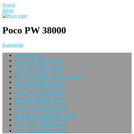
Search
Menü
Poco PW 38000
Kategóriák
Akciók
8 termék
POCO BE 5000
1 termék
POCO BL 10000
3 termék
POCO BM 7000
1 termék
POCO DOUBLE 26000
15 termék
Poco FR 80000
15 termék
POCO PT 12000
16 termék
POCO PT 18000
9 termék
Poco PW 38000
10 termék
POCO SC 30000
15 termék
POCO SL 15000
11 termék
Poco Snowman 70000
15 termék
Poco Stone 75000
10 termék
POCO SV 25000
9 termék
POCO TP 20000
15 termék