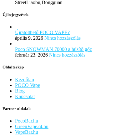
StreetLiaobu,Dongguan
Új bejegyzések
Újratölthető POCO VAPE?
április 9, 2026
Nincs hozzászólás
Poco SNOWMAN 70000 a hűsítő gőz
február 23, 2026
Nincs hozzászólás
Oldaltérkép
Kezdőlap
POCO Vape
Blog
Kapcsolat
Partner oldalak
PocoBar.hu
GreenVape24.hu
VapeBar.hu