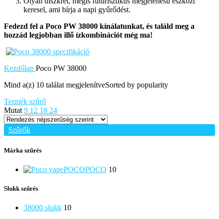
Olyan diszkrét, mégis futurisztikus megjelenésű eszközt
keresel, ami bírja a napi gyűrődést.
Fedezd fel a Poco PW 38000 kínálatunkat, és találd meg a
hozzád legjobban illő ízkombinációt még ma!
Kezdőlap
Poco PW 38000
Mind a(z) 10 találat megjelenítve
Sorted by popularity
Termék szűrő
Mutat
9
12
18
24
Szűrők
Márka szűrés
POCO
POCO
10
Slukk szűrés
38000 slukk
10