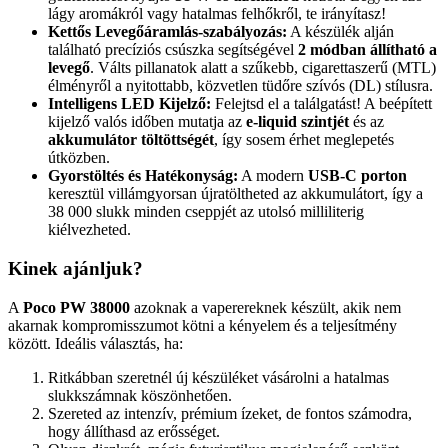
lágy aromákról vagy hatalmas felhőkről, te irányítasz!
Kettős Levegőáramlás-szabályozás:
A készülék alján
található precíziós csúszka segítségével
2 módban állítható a
levegő
. Válts pillanatok alatt a szűkebb, cigarettaszerű (MTL)
élményről a nyitottabb, közvetlen tüdőre szívós (DL) stílusra.
Intelligens LED Kijelző:
Felejtsd el a találgatást! A beépített
kijelző valós időben mutatja az
e-liquid szintjét
és az
akkumulátor töltöttségét
, így sosem érhet meglepetés
útközben.
Gyorstöltés és Hatékonyság:
A modern
USB-C porton
keresztül villámgyorsan újratöltheted az akkumulátort, így a
38 000 slukk minden cseppjét az utolsó milliliterig
kiélvezheted.
Kinek ajánljuk?
A
Poco PW 38000
azoknak a vaperereknek készült, akik nem
akarnak kompromisszumot kötni a kényelem és a teljesítmény
között. Ideális választás, ha:
Ritkábban szeretnél új készüléket vásárolni a hatalmas
slukkszámnak köszönhetően.
Szereted az intenzív, prémium ízeket, de fontos számodra,
hogy állíthasd az erősséget.