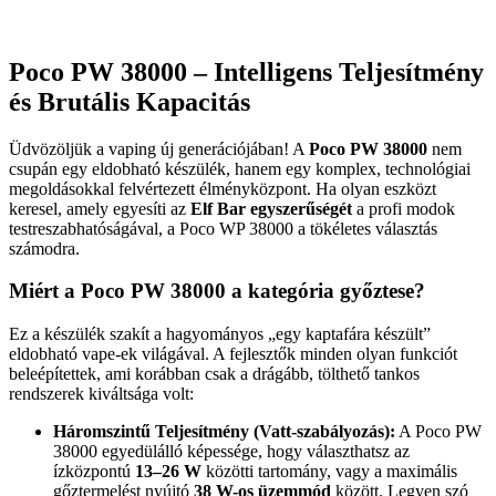
Poco PW 38000 – Intelligens Teljesítmény
és Brutális Kapacitás
Üdvözöljük a vaping új generációjában! A
Poco PW 38000
nem
csupán egy eldobható készülék, hanem egy komplex, technológiai
megoldásokkal felvértezett élményközpont. Ha olyan eszközt
keresel, amely egyesíti az
Elf Bar egyszerűségét
a profi modok
testreszabhatóságával, a Poco WP 38000 a tökéletes választás
számodra.
Miért a Poco PW 38000 a kategória győztese?
Ez a készülék szakít a hagyományos „egy kaptafára készült”
eldobható vape-ek világával. A fejlesztők minden olyan funkciót
beleépítettek, ami korábban csak a drágább, tölthető tankos
rendszerek kiváltsága volt:
Háromszintű Teljesítmény (Vatt-szabályozás):
A Poco PW
38000 egyedülálló képessége, hogy választhatsz az
ízközpontú
13–26 W
közötti tartomány, vagy a maximális
gőztermelést nyújtó
38 W-os üzemmód
között. Legyen szó