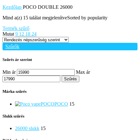
Kezdőlap
POCO DOUBLE 26000
Mind a(z) 15 találat megjelenítve
Sorted by popularity
Termék szűrő
Mutat
9
12
18
24
Szűrők
Szűrés ár szerint
Min ár
Max ár
Szűrés
Márka szűrés
POCO
POCO
15
Slukk szűrés
26000 slukk
15