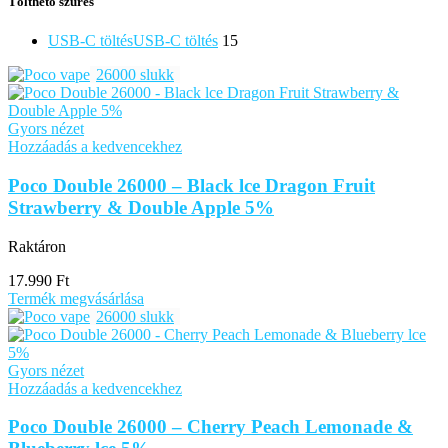
Tölthető szűrés
USB-C töltés
USB-C töltés
15
26000 slukk
Gyors nézet
Hozzáadás a kedvencekhez
Poco Double 26000 – Black lce Dragon Fruit
Strawberry & Double Apple 5%
Raktáron
17.990
Ft
Termék megvásárlása
26000 slukk
Gyors nézet
Hozzáadás a kedvencekhez
Poco Double 26000 – Cherry Peach Lemonade &