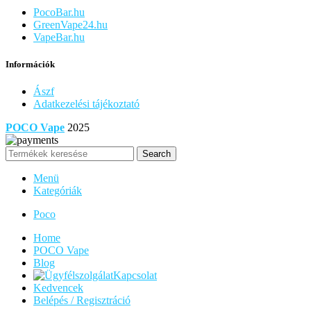
PocoBar.hu
GreenVape24.hu
VapeBar.hu
Információk
Ászf
Adatkezelési tájékoztató
POCO Vape
2025
Search
Menü
Kategóriák
Poco
Home
POCO Vape
Blog
Kapcsolat
Kedvencek
Belépés / Regisztráció