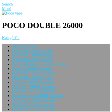
Search
Menü
POCO DOUBLE 26000
Kategóriák
Akciók
8 termék
POCO BE 5000
1 termék
POCO BL 10000
3 termék
POCO BM 7000
1 termék
POCO DOUBLE 26000
15 termék
Poco FR 80000
15 termék
POCO PT 12000
16 termék
POCO PT 18000
9 termék
Poco PW 38000
10 termék
POCO SC 30000
15 termék
POCO SL 15000
11 termék
Poco Snowman 70000
15 termék
Poco Stone 75000
10 termék
POCO SV 25000
9 termék
POCO TP 20000
15 termék