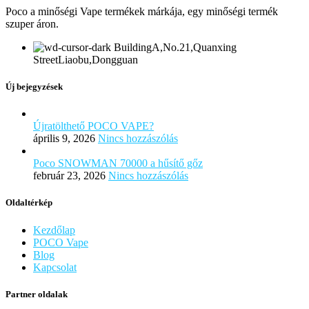
Poco a minőségi Vape termékek márkája, egy minőségi termék
szuper áron.
BuildingA,No.21,Quanxing
StreetLiaobu,Dongguan
Új bejegyzések
Újratölthető POCO VAPE?
április 9, 2026
Nincs hozzászólás
Poco SNOWMAN 70000 a hűsítő gőz
február 23, 2026
Nincs hozzászólás
Oldaltérkép
Kezdőlap
POCO Vape
Blog
Kapcsolat
Partner oldalak