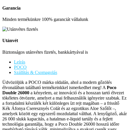
Garancia
Minden termékünkre 100% garanciát vállalunk
Utánvét
Biztonságos utánvétes fizetés, bankkártyával is
Leírás
POCO
Szállítás & Csomagolás
Üdvözöljük a POCO márka oldalán, ahol a modern gőzölés
élvonalában található termékeinkkel ismerkedhet meg! A
Poco
Double 26000
a kényelem, az innováció és a hosszan tartó élvezet
tökéletes ötvözete, amelyet a mai felhasználók igényeire szabtak. Ez
a forradalmi készülék két különleges ízt rejt magában – a frissítő
Kék Áfonya Cseresznyés Colát és az egzotikus Aloe Szőlőt –,
amelyek között egy egyszerű mozdulattal válthat. A lenyűgöző, akár
26 000 slukk kapacitás, a hatalmas e-liquid tartály és a fejlett
technológia garantálja, hogy a Poco Double 26000 hosszú időre
megbízható társává válik, minimalizálva a gyakori cserék vagy