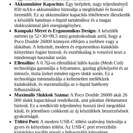
Akkumulátor Kapacitás:
Egy beépített, nagy teljesítményű
850 mAh-s akkumulátor biztosítja a megbízható és hosszú
üzemidőt. Ez az akkumulátor kapacitás tökéletesen illeszkedik
a készülék hatalmas e-liquid tartalmához és a magas
slukkszámmal járó energiaigényhez.
Kompakt Méret és Ergonomikus Design:
A készülék
méretei (φ 52×30×99,5 mm) gondoskodnak arról, hogy a
Poco Double 26000 könnyen elférjen a zsebben vagy a
táskában. A letisztult, modern és ergonomikus kialakítás
kényelmes fogást biztosít, és esztétikailag is vonzóvá teszi a
mindennapi használat során.
Ellenállás:
A 0.7Ω-os ellenállású hálós kazán (Mesh Coil)
technológia garantálja a folyamatos, gazdag gőzképzést és az
intenzív, tiszta ízeket minden egyes slukk során. Ez a
technológia minimalizálja a kellemetlen mellékízek
kialakulását, és maximalizálja az e-liquid hatékony
felhasználását.
Maximális Slukkok Száma:
A Poco Double 26000 akár 26
000 slukk kapacitással rendelkezik, ami páratlan élettartamot
biztosít. Ez a rendkívüli teljesítmény hosszú távú megoldást
kínál, és jelentősen csökkenti az új készülékek beszerzésének
gyakoriságát.
Töltési Port:
A modern USB-C töltési szabvány biztosítja a
gyors és kényelmes töltést. Az USB-C port reverzibilis
kialakítása tovább növeli a felhasználói kényelmet.