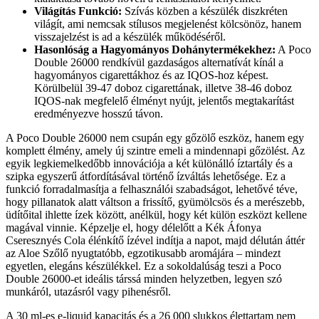
Világítás Funkció:
Szívás közben a készülék diszkréten
világít, ami nemcsak stílusos megjelenést kölcsönöz, hanem
visszajelzést is ad a készülék működéséről.
Hasonlóság a Hagyományos Dohánytermékekhez:
A Poco
Double 26000 rendkívül gazdaságos alternatívát kínál a
hagyományos cigarettákhoz és az IQOS-hoz képest.
Körülbelül 39-47 doboz cigarettának, illetve 38-46 doboz
IQOS-nak megfelelő élményt nyújt, jelentős megtakarítást
eredményezve hosszú távon.
A Poco Double 26000 nem csupán egy gőzölő eszköz, hanem egy
komplett élmény, amely új szintre emeli a mindennapi gőzölést. Az
egyik legkiemelkedőbb innovációja a két különálló íztartály és a
szipka egyszerű átfordításával történő ízváltás lehetősége. Ez a
funkció forradalmasítja a felhasználói szabadságot, lehetővé téve,
hogy pillanatok alatt váltson a frissítő, gyümölcsös és a merészebb,
üdítőital ihlette ízek között, anélkül, hogy két külön eszközt kellene
magával vinnie. Képzelje el, hogy délelőtt a Kék Áfonya
Cseresznyés Cola élénkítő ízével indítja a napot, majd délután áttér
az Aloe Szőlő nyugtatóbb, egzotikusabb aromájára – mindezt
egyetlen, elegáns készülékkel. Ez a sokoldalúság teszi a Poco
Double 26000-et ideális társsá minden helyzetben, legyen szó
munkáról, utazásról vagy pihenésről.
A 30 ml-es e-liquid kapacitás és a 26 000 slukkos élettartam nem