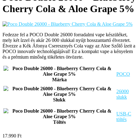
Cherry Cola & Aloe Grape 5%
Fedezze fel a POCO Double 26000 forradalmi vape készüléket,
mely két ízzel és akár 26 000 slukkal nyújt hosszantartó élvezetet.
Élvezze a Kék Áfonya Cseresznyés Cola vagy az Aloe Szőlő ízeit a
POCO innovatív technológiájával! Ez a kompakt vape a kényelem
és a prémium minőség tökéletes ötvözete.
POCO
Márka
26000
slukk
Slukk
USB-C
töltés
Töltés
17.990
Ft