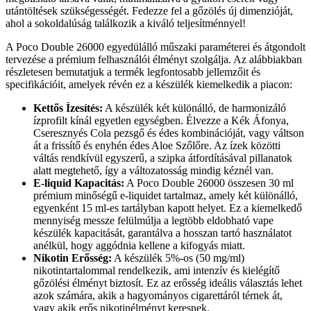
utántöltések szükségességét. Fedezze fel a gőzölés új dimenzióját,
ahol a sokoldalúság találkozik a kiváló teljesítménnyel!
A Poco Double 26000 egyedülálló műszaki paraméterei és átgondolt
tervezése a prémium felhasználói élményt szolgálja. Az alábbiakban
részletesen bemutatjuk a termék legfontosabb jellemzőit és
specifikációit, amelyek révén ez a készülék kiemelkedik a piacon:
Kettős Ízesítés:
A készülék két különálló, de harmonizáló
ízprofilt kínál egyetlen egységben. Élvezze a Kék Áfonya,
Cseresznyés Cola pezsgő és édes kombinációját, vagy váltson
át a frissítő és enyhén édes Aloe Szőlőre. Az ízek közötti
váltás rendkívül egyszerű, a szipka átfordításával pillanatok
alatt megtehető, így a változatosság mindig kéznél van.
E-liquid Kapacitás:
A Poco Double 26000 összesen 30 ml
prémium minőségű e-liquidet tartalmaz, amely két különálló,
egyenként 15 ml-es tartályban kapott helyet. Ez a kiemelkedő
mennyiség messze felülmúlja a legtöbb eldobható vape
készülék kapacitását, garantálva a hosszan tartó használatot
anélkül, hogy aggódnia kellene a kifogyás miatt.
Nikotin Erősség:
A készülék 5%-os (50 mg/ml)
nikotintartalommal rendelkezik, ami intenzív és kielégítő
gőzölési élményt biztosít. Ez az erősség ideális választás lehet
azok számára, akik a hagyományos cigarettáról térnek át,
vagy akik erős nikotinélményt keresnek.