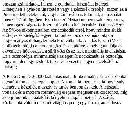
pusztán számadatok, hanem a gondtalan használat ígéretei.
Elfelejtheti a gyakori újratöltést vagy a készülék cseréjét, hiszen ez a
Poco modell heteken át, vagy akár tovább is kitarthat, a használat
intenzitásától függően. Ez a hosszú élettartam nemcsak kényelmes,
hanem gazdaságos is, hiszen ritkábban kell beruháznia új eszközre.
Az 5%-os nikotintartalom gondoskodik arról, hogy minden slukk
erőteljes és kielégítő legyen, különösen azok számára, akik a
hagyományos dohánytermékekről váltanak. A hálós kazán (Mesh
Coil) technológia a modern gőzölés alapköve, amely garantálja az
egyenletes hőeloszlást, a sűrű gőzt és az ízek maximális intenzitását.
Ez a technológia minimalizálja az égett íz kockázatát, és biztosítja,
hogy minden egyes slukk tiszta és élvezetes legyen az elsőtől az
utolsóig.
A Poco Double 26000 kialakításánál a funkcionalitás és az esztétika
egyaránt fontos szerepet kapott. A kompakt méret és a könnyű súly
ellenére a készülék masszív és tartós benyomást kelt. A letisztult
vonalak és a modern formavilág elegáns megjelenést kölcsönöz, míg
az ergonomikus kialakítás kényelmes fogást biztosít. A szívás
közben aktiválódó diszkrét világítás pedig egy finom, ám stílusos
részlet, amely tovább fokozza a felhasználói élményt. Az USB-C
töltési port a legmodernebb szabványt képviseli, lehetővé téve a
gyors és hatékony töltést, így minimálisra csökken a várakozási idő.
A Poco Double 26000 tehát nem csupán egy eszköz, hanem egy
életérzés, amely a szabadságot, a kényelmet és a kompromisszumok