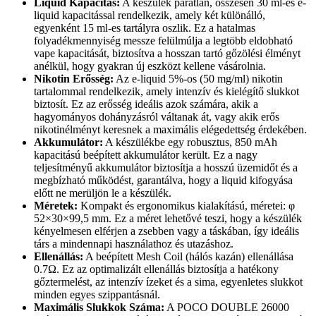
Liquid Kapacitás:
A készülék páratlan, összesen 30 ml-es e-
liquid kapacitással rendelkezik, amely két különálló,
egyenként 15 ml-es tartályra oszlik. Ez a hatalmas
folyadékmennyiség messze felülmúlja a legtöbb eldobható
vape kapacitását, biztosítva a hosszan tartó gőzölési élményt
anélkül, hogy gyakran új eszközt kellene vásárolnia.
Nikotin Erősség:
Az e-liquid 5%-os (50 mg/ml) nikotin
tartalommal rendelkezik, amely intenzív és kielégítő slukkot
biztosít. Ez az erősség ideális azok számára, akik a
hagyományos dohányzásról váltanak át, vagy akik erős
nikotinélményt keresnek a maximális elégedettség érdekében.
Akkumulátor:
A készülékbe egy robusztus, 850 mAh
kapacitású beépített akkumulátor került. Ez a nagy
teljesítményű akkumulátor biztosítja a hosszú üzemidőt és a
megbízható működést, garantálva, hogy a liquid kifogyása
előtt ne merüljön le a készülék.
Méretek:
Kompakt és ergonomikus kialakítású, méretei: φ
52×30×99,5 mm. Ez a méret lehetővé teszi, hogy a készülék
kényelmesen elférjen a zsebben vagy a táskában, így ideális
társ a mindennapi használathoz és utazáshoz.
Ellenállás:
A beépített Mesh Coil (hálós kazán) ellenállása
0.7Ω. Ez az optimalizált ellenállás biztosítja a hatékony
gőztermelést, az intenzív ízeket és a sima, egyenletes slukkot
minden egyes szippantásnál.
Maximális Slukkok Száma:
A POCO DOUBLE 26000