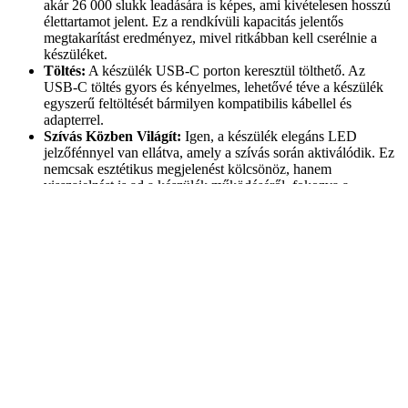
akár 26 000 slukk leadására is képes, ami kivételesen hosszú
élettartamot jelent. Ez a rendkívüli kapacitás jelentős
megtakarítást eredményez, mivel ritkábban kell cserélnie a
készüléket.
Töltés:
A készülék USB-C porton keresztül tölthető. Az
USB-C töltés gyors és kényelmes, lehetővé téve a készülék
egyszerű feltöltését bármilyen kompatibilis kábellel és
adapterrel.
Szívás Közben Világít:
Igen, a készülék elegáns LED
jelzőfénnyel van ellátva, amely a szívás során aktiválódik. Ez
nemcsak esztétikus megjelenést kölcsönöz, hanem
visszajelzést is ad a készülék működéséről, fokozva a
felhasználói élményt.
Mesh Coil Technológia:
A készülék a legmodernebb hálós
kazán technológiát (Mesh Coil) alkalmazza, amely
egyenletesebb hőelosztást és nagyobb felületet biztosít az e-
liquid elpárologtatásához. Ez garantálja a folyamatos, gazdag
gőzképződést és a rendkívül intenzív, tiszta ízeket,
minimalizálva a kellemetlen mellékízek kialakulását.
Két Íz Egy Készülékben:
A szipka egyszerű átfordításával
válthat a két különböző íz között, ami páratlan rugalmasságot
és változatosságot biztosít. Ez a funkció kiküszöböli a több
készülék hordozásának szükségességét, miközben
folyamatosan friss és izgalmas ízélményt nyújt.