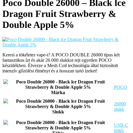
Poco Double 26000 – Black lce
Dragon Fruit Strawberry &
Double Apple 5%
Keresi a tökéletes vape-t? A POCO DOUBLE 26000 típus két
fantasztikus ízt és akár 26 000 slukkot rejt egyetlen POCO
készülékben. Élvezze a Mesh Coil technológia által biztosított
intenzív gőzölési élményt és a hosszan tartó ízeket!
POCO
Márka
26000
slukk
Slukk
USB-C
töltés