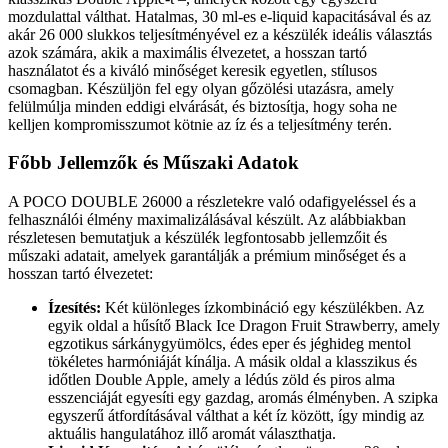
mozdulattal válthat. Hatalmas, 30 ml-es e-liquid kapacitásával és az
akár 26 000 slukkos teljesítményével ez a készülék ideális választás
azok számára, akik a maximális élvezetet, a hosszan tartó
használatot és a kiváló minőséget keresik egyetlen, stílusos
csomagban. Készüljön fel egy olyan gőzölési utazásra, amely
felülmúlja minden eddigi elvárását, és biztosítja, hogy soha ne
kelljen kompromisszumot kötnie az íz és a teljesítmény terén.
Főbb Jellemzők és Műszaki Adatok
A POCO DOUBLE 26000 a részletekre való odafigyeléssel és a
felhasználói élmény maximalizálásával készült. Az alábbiakban
részletesen bemutatjuk a készülék legfontosabb jellemzőit és
műszaki adatait, amelyek garantálják a prémium minőséget és a
hosszan tartó élvezetet:
Ízesítés:
Két különleges ízkombináció egy készülékben. Az
egyik oldal a hűsítő Black Ice Dragon Fruit Strawberry, amely
egzotikus sárkánygyümölcs, édes eper és jéghideg mentol
tökéletes harmóniáját kínálja. A másik oldal a klasszikus és
időtlen Double Apple, amely a lédús zöld és piros alma
esszenciáját egyesíti egy gazdag, aromás élményben. A szipka
egyszerű átfordításával válthat a két íz között, így mindig az
aktuális hangulatához illő aromát választhatja.