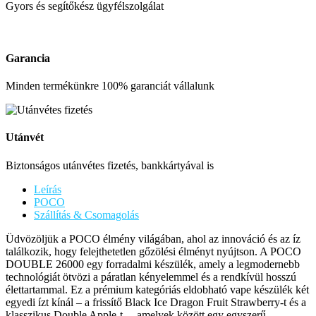
Gyors és segítőkész ügyfélszolgálat
Garancia
Minden termékünkre 100% garanciát vállalunk
Utánvét
Biztonságos utánvétes fizetés, bankkártyával is
Leírás
POCO
Szállítás & Csomagolás
Üdvözöljük a POCO élmény világában, ahol az innováció és az íz
találkozik, hogy felejthetetlen gőzölési élményt nyújtson. A POCO
DOUBLE 26000 egy forradalmi készülék, amely a legmodernebb
technológiát ötvözi a páratlan kényelemmel és a rendkívül hosszú
élettartammal. Ez a prémium kategóriás eldobható vape készülék két
egyedi ízt kínál – a frissítő Black Ice Dragon Fruit Strawberry-t és a
klasszikus Double Apple-t –, amelyek között egy egyszerű