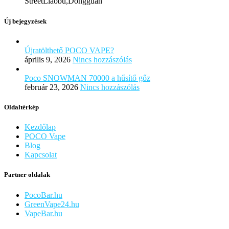
StreetLiaobu,Dongguan
Új bejegyzések
Újratölthető POCO VAPE?
április 9, 2026
Nincs hozzászólás
Poco SNOWMAN 70000 a hűsítő gőz
február 23, 2026
Nincs hozzászólás
Oldaltérkép
Kezdőlap
POCO Vape
Blog
Kapcsolat
Partner oldalak
PocoBar.hu
GreenVape24.hu
VapeBar.hu