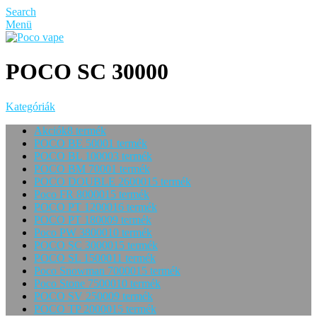
Search
Menü
POCO SC 30000
Kategóriák
Akciók
8 termék
POCO BE 5000
1 termék
POCO BL 10000
3 termék
POCO BM 7000
1 termék
POCO DOUBLE 26000
15 termék
Poco FR 80000
15 termék
POCO PT 12000
16 termék
POCO PT 18000
9 termék
Poco PW 38000
10 termék
POCO SC 30000
15 termék
POCO SL 15000
11 termék
Poco Snowman 70000
15 termék
Poco Stone 75000
10 termék
POCO SV 25000
9 termék
POCO TP 20000
15 termék