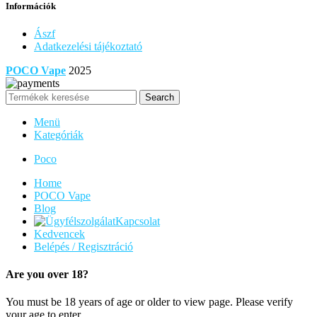
Információk
Ászf
Adatkezelési tájékoztató
POCO Vape
2025
Search
Menü
Kategóriák
Poco
Home
POCO Vape
Blog
Kapcsolat
Kedvencek
Belépés / Regisztráció
Are you over 18?
You must be 18 years of age or older to view page. Please verify
your age to enter.