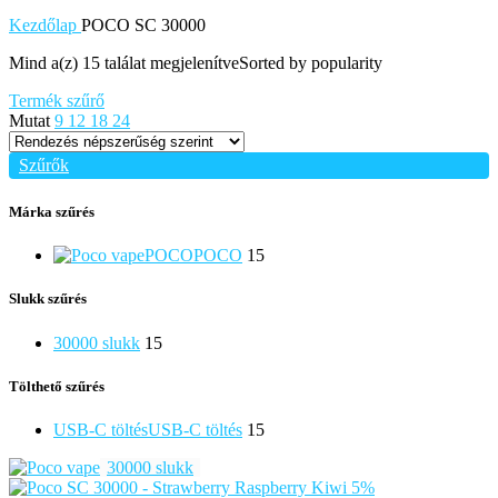
Kezdőlap
POCO SC 30000
Mind a(z) 15 találat megjelenítve
Sorted by popularity
Termék szűrő
Mutat
9
12
18
24
Szűrők
Márka szűrés
POCO
POCO
15
Slukk szűrés
30000 slukk
15
Tölthető szűrés
USB-C töltés
USB-C töltés
15
30000 slukk