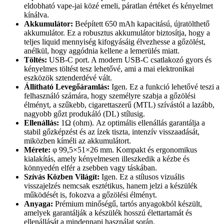
eldobható vape-jai közé emeli, páratlan értéket és kényelmet
kínálva.
Akkumulátor:
Beépített 650 mAh kapacitású, újratölthető
akkumulátor. Ez a robusztus akkumulátor biztosítja, hogy a
teljes liquid mennyiség kifogyásáig élvezhesse a gőzölést,
anélkül, hogy aggódnia kellene a lemerülés miatt.
Töltés:
USB-C port. A modern USB-C csatlakozó gyors és
kényelmes töltést tesz lehetővé, ami a mai elektronikai
eszközök sztenderdévé vált.
Állítható Levegőáramlás:
Igen. Ez a funkció lehetővé teszi a
felhasználó számára, hogy személyre szabja a gőzölési
élményt, a szűkebb, cigarettaszerű (MTL) szívástól a lazább,
nagyobb gőzt produkáló (DL) stílusig.
Ellenállás:
1Ω (ohm). Az optimális ellenállás garantálja a
stabil gőzképzést és az ízek tiszta, intenzív visszaadását,
miközben kíméli az akkumulátort.
Mérete:
φ 99,5×51×26 mm. Kompakt és ergonomikus
kialakítás, amely kényelmesen illeszkedik a kézbe és
könnyedén elfér a zsebben vagy táskában.
Szívás Közben Világít:
Igen. Ez a stílusos vizuális
visszajelzés nemcsak esztétikus, hanem jelzi a készülék
működését is, fokozva a gőzölési élményt.
Anyaga:
Prémium minőségű, tartós anyagokból készült,
amelyek garantálják a készülék hosszú élettartamát és
ellenállását a mindennapi használat során.