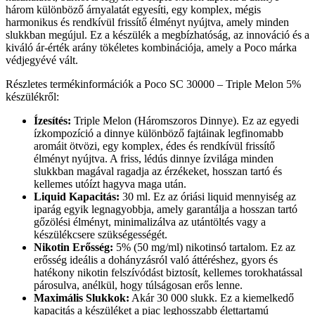
három különböző árnyalatát egyesíti, egy komplex, mégis
harmonikus és rendkívül frissítő élményt nyújtva, amely minden
slukkban megújul. Ez a készülék a megbízhatóság, az innováció és a
kiváló ár-érték arány tökéletes kombinációja, amely a Poco márka
védjegyévé vált.
Részletes termékinformációk a Poco SC 30000 – Triple Melon 5%
készülékről:
Ízesítés:
Triple Melon (Háromszoros Dinnye). Ez az egyedi
ízkompozíció a dinnye különböző fajtáinak legfinomabb
aromáit ötvözi, egy komplex, édes és rendkívül frissítő
élményt nyújtva. A friss, lédús dinnye ízvilága minden
slukkban magával ragadja az érzékeket, hosszan tartó és
kellemes utóízt hagyva maga után.
Liquid Kapacitás:
30 ml. Ez az óriási liquid mennyiség az
iparág egyik legnagyobbja, amely garantálja a hosszan tartó
gőzölési élményt, minimalizálva az utántöltés vagy a
készülékcsere szükségességét.
Nikotin Erősség:
5% (50 mg/ml) nikotinsó tartalom. Ez az
erősség ideális a dohányzásról való áttéréshez, gyors és
hatékony nikotin felszívódást biztosít, kellemes torokhatással
párosulva, anélkül, hogy túlságosan erős lenne.
Maximális Slukkok:
Akár 30 000 slukk. Ez a kiemelkedő
kapacitás a készüléket a piac leghosszabb élettartamú