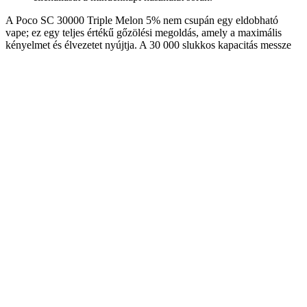
A Poco SC 30000 Triple Melon 5% nem csupán egy eldobható
vape; ez egy teljes értékű gőzölési megoldás, amely a maximális
kényelmet és élvezetet nyújtja. A 30 000 slukkos kapacitás messze
felülmúlja a legtöbb versenytársat, így rendkívül gazdaságos
választásnak bizonyul. Hogy perspektívába helyezzük, egyetlen
Poco SC 30000 készülék körülbelül 39-44 doboz hagyományos
cigarettának felel meg, vagy akár 48-52 doboz IQOS hevített
dohánytermékkel egyenértékű, ami jelentős megtakarítást jelent
hosszú távon. Ez a szám önmagában is bizonyítja a termék kiváló
ár-érték arányát és a Poco márka elkötelezettségét a felhasználók
igényeinek kielégítése iránt.
A Triple Melon ízprofil egy gondosan megkomponált mestermű,
amely a dinnye legzamatosabb és legfrissebb árnyalatait hozza el.
Nem egy egyszerű, egysíkú dinnye ízről van szó, hanem egy
komplex, rétegzett aromáról, ahol a mézdinnye édessége, a
görögdinnye frissessége és egy harmadik, titokzatos dinnyefajta
pikáns jegyei fonódnak össze, egy felejthetetlen és intenzív élményt
nyújtva minden egyes belégzéssel. Az ízkonzisztenciát a modern
mesh coil technológia biztosítja, amely egyenletes hőeloszlást és
maximális ízvisszaadást garantál a készülék teljes élettartama alatt.
A felhasználóbarát kialakítás azt jelenti, hogy a készülék nem
igényel semmilyen előzetes tudást vagy karbantartást. Nincs szükség