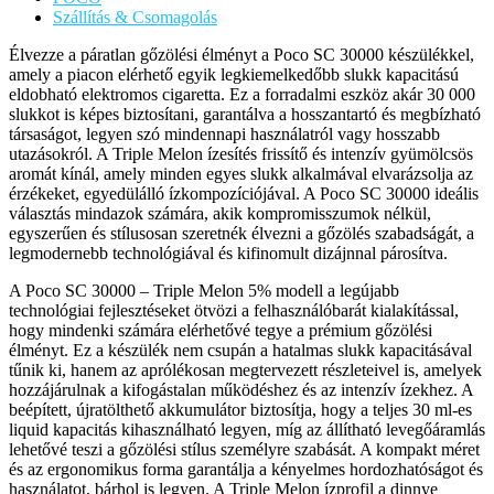
Szállítás & Csomagolás
Élvezze a páratlan gőzölési élményt a Poco SC 30000 készülékkel,
amely a piacon elérhető egyik legkiemelkedőbb slukk kapacitású
eldobható elektromos cigaretta. Ez a forradalmi eszköz akár 30 000
slukkot is képes biztosítani, garantálva a hosszantartó és megbízható
társaságot, legyen szó mindennapi használatról vagy hosszabb
utazásokról. A Triple Melon ízesítés frissítő és intenzív gyümölcsös
aromát kínál, amely minden egyes slukk alkalmával elvarázsolja az
érzékeket, egyedülálló ízkompozíciójával. A Poco SC 30000 ideális
választás mindazok számára, akik kompromisszumok nélkül,
egyszerűen és stílusosan szeretnék élvezni a gőzölés szabadságát, a
legmodernebb technológiával és kifinomult dizájnnal párosítva.
A Poco SC 30000 – Triple Melon 5% modell a legújabb
technológiai fejlesztéseket ötvözi a felhasználóbarát kialakítással,
hogy mindenki számára elérhetővé tegye a prémium gőzölési
élményt. Ez a készülék nem csupán a hatalmas slukk kapacitásával
tűnik ki, hanem az aprólékosan megtervezett részleteivel is, amelyek
hozzájárulnak a kifogástalan működéshez és az intenzív ízekhez. A
beépített, újratölthető akkumulátor biztosítja, hogy a teljes 30 ml-es
liquid kapacitás kihasználható legyen, míg az állítható levegőáramlás
lehetővé teszi a gőzölési stílus személyre szabását. A kompakt méret
és az ergonomikus forma garantálja a kényelmes hordozhatóságot és
használatot, bárhol is legyen. A Triple Melon ízprofil a dinnye