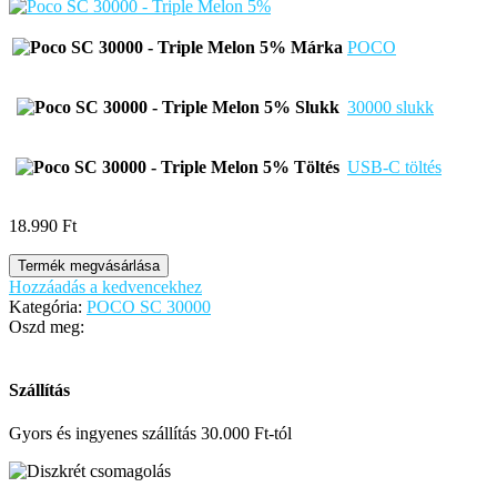
Márka
POCO
Slukk
30000 slukk
Töltés
USB-C töltés
18.990
Ft
Termék megvásárlása
Hozzáadás a kedvencekhez
Kategória:
POCO SC 30000
Oszd meg:
Szállítás
Gyors és ingyenes szállítás 30.000 Ft-tól