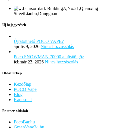
BuildingA,No.21,Quanxing
StreetLiaobu,Dongguan
Új bejegyzések
Újratölthető POCO VAPE?
április 9, 2026
Nincs hozzászólás
Poco SNOWMAN 70000 a hűsítő gőz
február 23, 2026
Nincs hozzászólás
Oldaltérkép
Kezdőlap
POCO Vape
Blog
Kapcsolat
Partner oldalak
PocoBar.hu
GreenVape24.hu