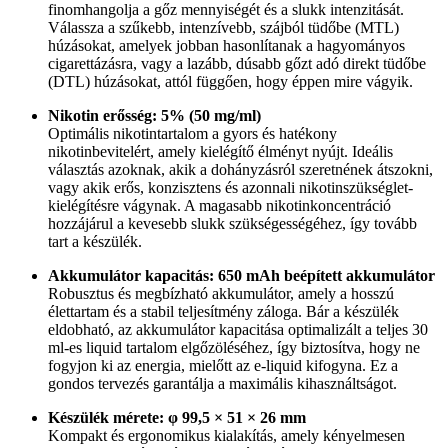
finomhangolja a gőz mennyiségét és a slukk intenzitását.
Válassza a szűkebb, intenzívebb, szájból tüdőbe (MTL)
húzásokat, amelyek jobban hasonlítanak a hagyományos
cigarettázásra, vagy a lazább, dúsabb gőzt adó direkt tüdőbe
(DTL) húzásokat, attól függően, hogy éppen mire vágyik.
Nikotin erősség: 5% (50 mg/ml)
Optimális nikotintartalom a gyors és hatékony
nikotinbevitelért, amely kielégítő élményt nyújt. Ideális
választás azoknak, akik a dohányzásról szeretnének átszokni,
vagy akik erős, konzisztens és azonnali nikotinszükséglet-
kielégítésre vágynak. A magasabb nikotinkoncentráció
hozzájárul a kevesebb slukk szükségességéhez, így tovább
tart a készülék.
Akkumulátor kapacitás: 650 mAh beépített akkumulátor
Robusztus és megbízható akkumulátor, amely a hosszú
élettartam és a stabil teljesítmény záloga. Bár a készülék
eldobható, az akkumulátor kapacitása optimalizált a teljes 30
ml-es liquid tartalom elgőzöléséhez, így biztosítva, hogy ne
fogyjon ki az energia, mielőtt az e-liquid kifogyna. Ez a
gondos tervezés garantálja a maximális kihasználtságot.
Készülék mérete: φ 99,5 × 51 × 26 mm
Kompakt és ergonomikus kialakítás, amely kényelmesen