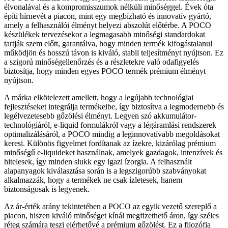
élvonalával és a kompromisszumok nélküli minőséggel. Évek óta
építi hírnevét a piacon, mint egy megbízható és innovatív gyártó,
amely a felhasználói élményt helyezi abszolút előtérbe. A POCO
készülékek tervezésekor a legmagasabb minőségi standardokat
tartják szem előtt, garantálva, hogy minden termék kifogástalanul
működjön és hosszú távon is kiváló, stabil teljesítményt nyújtson. Ez
a szigorú minőségellenőrzés és a részletekre való odafigyelés
biztosítja, hogy minden egyes POCO termék prémium élményt
nyújtson.
A márka elkötelezett amellett, hogy a legújabb technológiai
fejlesztéseket integrálja termékeibe, így biztosítva a legmodernebb és
legélvezetesebb gőzölési élményt. Legyen szó akkumulátor-
technológiáról, e-liquid formulákról vagy a légáramlási rendszerek
optimalizálásáról, a POCO mindig a leginnovatívabb megoldásokat
keresi. Különös figyelmet fordítanak az ízekre, kizárólag prémium
minőségű e-liquideket használnak, amelyek gazdagok, intenzívek és
hitelesek, így minden slukk egy igazi ízorgia. A felhasznált
alapanyagok kiválasztása során is a legszigorúbb szabványokat
alkalmazzák, hogy a termékek ne csak ízletesek, hanem
biztonságosak is legyenek.
Az ár-érték arány tekintetében a POCO az egyik vezető szereplő a
piacon, hiszen kiváló minőséget kínál megfizethető áron, így széles
réteg számára teszi elérhetővé a prémium gőzölést. Ez a filozófia