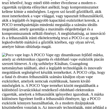
teszi lehetővé, hogy minél több ember élvezhesse a modern e-
cigaretták nyújtotta előnyöket anélkül, hogy kompromisszumot
kellene kötnie a minőségben. Legyen szó kezdő gőzölőkről, akik
most ismerkednek a vape világgal, vagy tapasztalt felhasználókról,
akik a legújabb és legnagyobb kapacitású eszközöket keresik, a
POCO termékpalettáján mindenki megtalálja a számára ideális
megoldást, amely garantálja a maximális elégedettséget és a
kompromisszumok nélküli élményt. A megbízhatóság, az innováció
és a felhasználók iránti elkötelezettség teszi a POCO-t az egyik
legkedveltebb márkává a gőzölők körében, egy olyan névvé,
amelyre bátran rábízhatja magát.
A POCO Vape egy dinamikusan fejlődő márka,
amely az elektronikus cigaretta és eldobható vape eszközök piacán
szerzett hírnevet. A cég székhelye Kínában, Guangdong
tartományban található, ahol a legújabb technológiák és innovatív
megoldások segítségével készítik termékeiket. A POCO célja, hogy
a fiatal és divatos felhasználók számára kínáljon olyan vape
eszközöket, amelyek nemcsak esztétikusak, hanem kiváló
minőségűek is. A POCO Vape termékei között megtalálhatók a
különböző ízvariációkkal rendelkező eldobható elektronikus
cigaretták, amelyek a felhasználók igényeihez igazodnak. A márka
különösen figyelmet fordít a felhasználói élményre, így a POCO
eszközök könnyen használhatóak, és a modern dizájnjuknak
köszönhetően vonzóak is. Az innovatív technológiák, mint például a