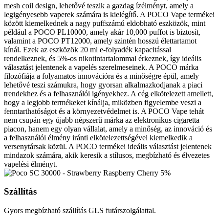
mesh coil design, lehetővé teszik a gazdag ízélményt, amely a
legigényesebb vaperek számára is kielégítő. A POCO Vape termékei
között kiemelkednek a nagy puffszámú eldobható eszközök, mint
például a POCO PL10000, amely akár 10,000 puffot is biztosít,
valamint a POCO PT12000, amely szintén hosszú élettartamot
kínál. Ezek az eszközök 20 ml e-folyadék kapacitással
rendelkeznek, és 5%-os nikotintartalommal érkeznek, így ideális
választást jelentenek a vapelés szerelmeseinek. A POCO márka
filozófiája a folyamatos innovációra és a minőségre épül, amely
lehetővé teszi számukra, hogy gyorsan alkalmazkodjanak a piaci
trendekhez és a felhasználói igényekhez. A cég elkötelezett amellett,
hogy a legjobb termékeket kínálja, miközben figyelembe veszi a
fenntarthatóságot és a környezetvédelmet is. A POCO Vape tehát
nem csupán egy újabb népszerű márka az elektronikus cigaretta
piacon, hanem egy olyan vállalat, amely a minőség, az innováció és
a felhasználói élmény iránti elkötelezettségével kiemelkedik a
versenytársak közül. A POCO termékei ideális választást jelentenek
mindazok számára, akik keresik a stílusos, megbízható és élvezetes
vapelési élményt.
Szállítás
Gyors megbízható szállítás GLS futárszolgálattal.