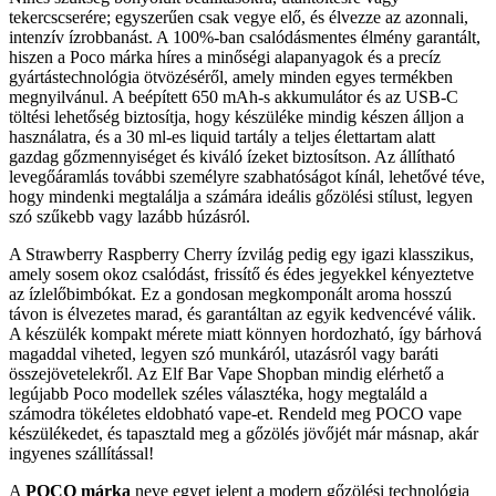
tekercscserére; egyszerűen csak vegye elő, és élvezze az azonnali,
intenzív ízrobbanást. A 100%-ban csalódásmentes élmény garantált,
hiszen a Poco márka híres a minőségi alapanyagok és a precíz
gyártástechnológia ötvözéséről, amely minden egyes termékben
megnyilvánul. A beépített 650 mAh-s akkumulátor és az USB-C
töltési lehetőség biztosítja, hogy készüléke mindig készen álljon a
használatra, és a 30 ml-es liquid tartály a teljes élettartam alatt
gazdag gőzmennyiséget és kiváló ízeket biztosítson. Az állítható
levegőáramlás további személyre szabhatóságot kínál, lehetővé téve,
hogy mindenki megtalálja a számára ideális gőzölési stílust, legyen
szó szűkebb vagy lazább húzásról.
A Strawberry Raspberry Cherry ízvilág pedig egy igazi klasszikus,
amely sosem okoz csalódást, frissítő és édes jegyekkel kényeztetve
az ízlelőbimbókat. Ez a gondosan megkomponált aroma hosszú
távon is élvezetes marad, és garantáltan az egyik kedvencévé válik.
A készülék kompakt mérete miatt könnyen hordozható, így bárhová
magaddal viheted, legyen szó munkáról, utazásról vagy baráti
összejövetelekről. Az Elf Bar Vape Shopban mindig elérhető a
legújabb Poco modellek széles választéka, hogy megtaláld a
számodra tökéletes eldobható vape-et. Rendeld meg POCO vape
készülékedet, és tapasztald meg a gőzölés jövőjét már másnap, akár
ingyenes szállítással!
A
POCO márka
neve egyet jelent a modern gőzölési technológia