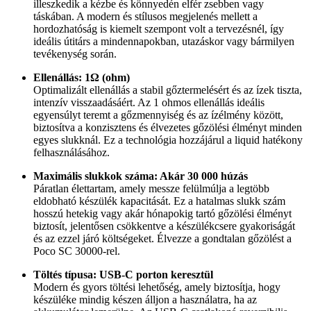
illeszkedik a kézbe és könnyedén elfér zsebben vagy
táskában. A modern és stílusos megjelenés mellett a
hordozhatóság is kiemelt szempont volt a tervezésnél, így
ideális útitárs a mindennapokban, utazáskor vagy bármilyen
tevékenység során.
Ellenállás: 1Ω (ohm)
Optimalizált ellenállás a stabil gőztermelésért és az ízek tiszta,
intenzív visszaadásáért. Az 1 ohmos ellenállás ideális
egyensúlyt teremt a gőzmennyiség és az ízélmény között,
biztosítva a konzisztens és élvezetes gőzölési élményt minden
egyes slukknál. Ez a technológia hozzájárul a liquid hatékony
felhasználásához.
Maximális slukkok száma: Akár 30 000 húzás
Páratlan élettartam, amely messze felülmúlja a legtöbb
eldobható készülék kapacitását. Ez a hatalmas slukk szám
hosszú hetekig vagy akár hónapokig tartó gőzölési élményt
biztosít, jelentősen csökkentve a készülékcsere gyakoriságát
és az ezzel járó költségeket. Élvezze a gondtalan gőzölést a
Poco SC 30000-rel.
Töltés típusa: USB-C porton keresztül
Modern és gyors töltési lehetőség, amely biztosítja, hogy
készüléke mindig készen álljon a használatra, ha az