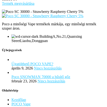
Termék megvásárlása
Poco a minőségi Vape termékek márkája, egy minőségi termék
szuper áron.
BuildingA,No.21,Quanxing
StreetLiaobu,Dongguan
Új bejegyzések
Újratölthető POCO VAPE?
április 9, 2026
Nincs hozzászólás
Poco SNOWMAN 70000 a hűsítő gőz
február 23, 2026
Nincs hozzászólás
Oldaltérkép
Kezdőlap
POCO Vape