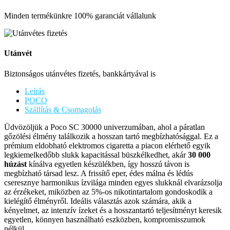
Minden termékünkre 100% garanciát vállalunk
Utánvét
Biztonságos utánvétes fizetés, bankkártyával is
Leírás
POCO
Szállítás & Csomagolás
Üdvözöljük a Poco SC 30000 univerzumában, ahol a páratlan
gőzölési élmény találkozik a hosszan tartó megbízhatósággal. Ez a
prémium eldobható elektromos cigaretta a piacon elérhető egyik
legkiemelkedőbb slukk kapacitással büszkélkedhet, akár
30 000
húzást
kínálva egyetlen készülékben, így hosszú távon is
megbízható társad lesz. A frissítő eper, édes málna és lédús
cseresznye harmonikus ízvilága minden egyes slukknál elvarázsolja
az érzékeket, miközben az 5%-os nikotintartalom gondoskodik a
kielégítő élményről. Ideális választás azok számára, akik a
kényelmet, az intenzív ízeket és a hosszantartó teljesítményt keresik
egyetlen, könnyen használható eszközben, kompromisszumok
nélkül.