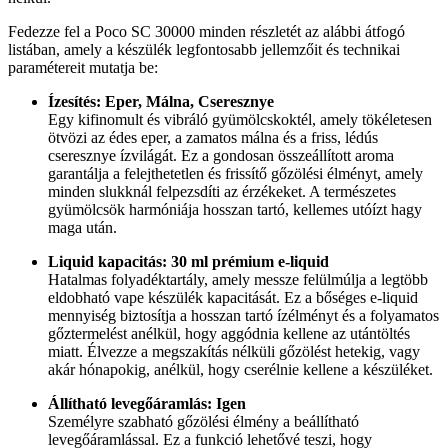
Fedezze fel a Poco SC 30000 minden részletét az alábbi átfogó
listában, amely a készülék legfontosabb jellemzőit és technikai
paramétereit mutatja be:
Ízesítés: Eper, Málna, Cseresznye
Egy kifinomult és vibráló gyümölcskoktél, amely tökéletesen
ötvözi az édes eper, a zamatos málna és a friss, lédús
cseresznye ízvilágát. Ez a gondosan összeállított aroma
garantálja a felejthetetlen és frissítő gőzölési élményt, amely
minden slukknál felpezsdíti az érzékeket. A természetes
gyümölcsök harmóniája hosszan tartó, kellemes utóízt hagy
maga után.
Liquid kapacitás: 30 ml prémium e-liquid
Hatalmas folyadéktartály, amely messze felülmúlja a legtöbb
eldobható vape készülék kapacitását. Ez a bőséges e-liquid
mennyiség biztosítja a hosszan tartó ízélményt és a folyamatos
gőztermelést anélkül, hogy aggódnia kellene az utántöltés
miatt. Élvezze a megszakítás nélküli gőzölést hetekig, vagy
akár hónapokig, anélkül, hogy cserélnie kellene a készüléket.
Állítható levegőáramlás: Igen
Személyre szabható gőzölési élmény a beállítható
levegőáramlással. Ez a funkció lehetővé teszi, hogy