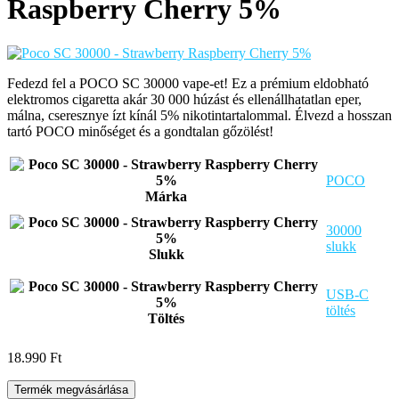
Raspberry Cherry 5%
Fedezd fel a POCO SC 30000 vape-et! Ez a prémium eldobható
elektromos cigaretta akár 30 000 húzást és ellenállhatatlan eper,
málna, cseresznye ízt kínál 5% nikotintartalommal. Élvezd a hosszan
tartó POCO minőséget és a gondtalan gőzölést!
POCO
Márka
30000
slukk
Slukk
USB-C
töltés
Töltés
18.990
Ft
Termék megvásárlása