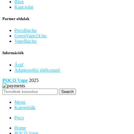
Blog
Kapcsolat
Partner oldalak
PocoBar.hu
GreenVape24.hu
VapeBar.hu
Információk
Ászf
Adatkezelési tájékoztató
POCO Vape
2025
Search
Menü
Kategóriák
Poco
Home
POCO Vape