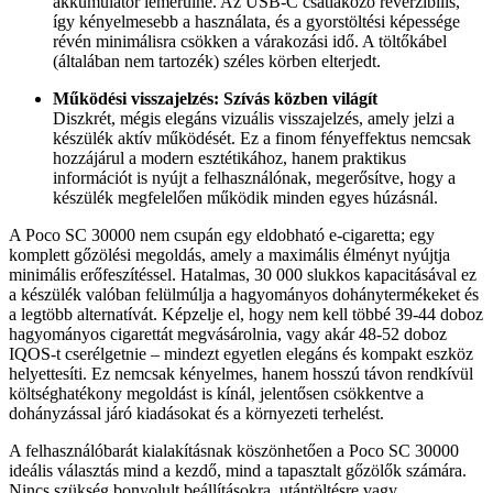
akkumulátor lemerülne. Az USB-C csatlakozó reverzibilis,
így kényelmesebb a használata, és a gyorstöltési képessége
révén minimálisra csökken a várakozási idő. A töltőkábel
(általában nem tartozék) széles körben elterjedt.
Működési visszajelzés: Szívás közben világít
Diszkrét, mégis elegáns vizuális visszajelzés, amely jelzi a
készülék aktív működését. Ez a finom fényeffektus nemcsak
hozzájárul a modern esztétikához, hanem praktikus
információt is nyújt a felhasználónak, megerősítve, hogy a
készülék megfelelően működik minden egyes húzásnál.
A Poco SC 30000 nem csupán egy eldobható e-cigaretta; egy
komplett gőzölési megoldás, amely a maximális élményt nyújtja
minimális erőfeszítéssel. Hatalmas, 30 000 slukkos kapacitásával ez
a készülék valóban felülmúlja a hagyományos dohánytermékeket és
a legtöbb alternatívát. Képzelje el, hogy nem kell többé 39-44 doboz
hagyományos cigarettát megvásárolnia, vagy akár 48-52 doboz
IQOS-t cserélgetnie – mindezt egyetlen elegáns és kompakt eszköz
helyettesíti. Ez nemcsak kényelmes, hanem hosszú távon rendkívül
költséghatékony megoldást is kínál, jelentősen csökkentve a
dohányzással járó kiadásokat és a környezeti terhelést.
A felhasználóbarát kialakításnak köszönhetően a Poco SC 30000
ideális választás mind a kezdő, mind a tapasztalt gőzölők számára.
Nincs szükség bonyolult beállításokra, utántöltésre vagy