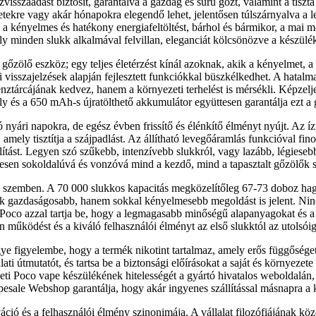
zvisszaadást biztosít, garantálva a gazdag és sűrű gőzt, valamint a tisz
ekre vagy akár hónapokra elegendő lehet, jelentősen túlszárnyalva a leg
a kényelmes és hatékony energiafeltöltést, bárhol és bármikor, a mai 
y minden slukk alkalmával felvillan, eleganciát kölcsönözve a készülék
ő eszköz; egy teljes életérzést kínál azoknak, akik a kényelmet, a m
 visszajelzések alapján fejlesztett funkciókkal büszkélkedhet. A hatalm
ztárcájának kedvez, hanem a környezeti terhelést is mérsékli. Képzelj
tály és a 650 mAh-s újratölthető akkumulátor együttesen garantálja ezt 
 nyári napokra, de egész évben frissítő és élénkítő élményt nyújt. Az í
 amely tisztítja a szájpadlást. Az állítható levegőáramlás funkcióval fi
eállítást. Legyen szó szűkebb, intenzívebb slukkról, vagy lazább, légi
elesen sokoldalúvá és vonzóvá mind a kezdő, mind a tapasztalt gőzölők 
l szemben. A 70 000 slukkos kapacitás megközelítőleg 67-73 doboz h
 gazdaságosabb, hanem sokkal kényelmesebb megoldást is jelent. Nincs 
 Poco azzal tartja be, hogy a legmagasabb minőségű alapanyagokat és a
lan működést és a kiváló felhasználói élményt az első slukktól az utols
egye figyelembe, hogy a termék nikotint tartalmaz, amely erős függőség
i útmutatót, és tartsa be a biztonsági előírásokat a saját és környezet
ti Poco vape készülékének hitelességét a gyártó hivatalos weboldalán, 
ale Webshop garantálja, hogy akár ingyenes szállítással másnapra a ke
ió és a felhasználói élmény szinonimája. A vállalat filozófiájának kö