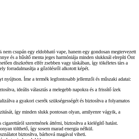
5% nem csupán egy eldobható vape, hanem egy gondosan megtervezett
nnye és a hűsítő menta jeges harmóniája minden slukknál elrepíti Önt
ően diszkréten elfér zsebben vagy táskában, így tökéletes társ a
 forradalmasítja a gőzölésről alkotott képét.
t nyújtson. Íme a termék legfontosabb jellemzői és műszaki adatai:
osítva, ideális választás a melegebb napokra és a frissítő ízek
lizálva a gyakori cserék szükségességét és biztosítva a folyamatos
zitását, így minden slukk pontosan olyan, amilyenre vágyik, a
arettáról szeretnének áttérni, biztosítva a kielégítő hatást.
onyan tölthető, így sosem marad energia nélkül.
álatot biztosítva, bárhová magával viheti.