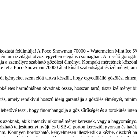
árakozását felülmúlja! A Poco Snowman 70000 – Watermelon Mint Ice 
prémium ízvilágot ötvözi egyetlen elegáns csomagban. A frissítő görögdi
ja a személyre szabható gőzölési élményt. Kompakt méretének köszönhet
fel a Poco Snowman 70000 által kínált szabadságot és ízélményt, amely
igényeket szem előtt tartva készült, hogy egyedülálló gőzölési élmény
kéletes harmóniában olvadnak össze, hosszan tartó, tiszta ízélményt bizt
ás, amely rendkívül hosszú ideig garantálja a gőzölés élményét, minima
ehetővé teszi, hogy finomhangolja a gőz sűrűségét és a torokütés inten
 azoknak, akik intenzív nikotinélményt keresnek, vagy a hagyományos cig
ható teljesítményt nyújt, és USB-C porton keresztül gyorsan és haték
 Könnyen hordozható, kényelmesen illeszkedik a kézbe, diszkrét haszn