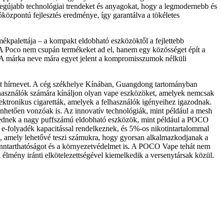
 legújabb technológiai trendeket és anyagokat, hogy a legmodernebb és
központú fejlesztés eredménye, így garantálva a tökéletes
rmékpalettája – a kompakt eldobható eszközöktől a fejlettebb
. A Poco nem csupán termékeket ad el, hanem egy közösséget épít a
n. A márka neve mára egyet jelent a kompromisszumok nélküli
tt hírnevet. A cég székhelye Kínában, Guangdong tartományban
felhasználók számára kínáljon olyan vape eszközöket, amelyek nemcsak
ktronikus cigaretták, amelyek a felhasználók igényeihez igazodnak.
hetően vonzóak is. Az innovatív technológiák, mint például a mesh
lkednek a nagy puffszámú eldobható eszközök, mint például a POCO
e-folyadék kapacitással rendelkeznek, és 5%-os nikotintartalommal
ül, amely lehetővé teszi számukra, hogy gyorsan alkalmazkodjanak a
 fenntarthatóságot és a környezetvédelmet is. A POCO Vape tehát nem
 élmény iránti elkötelezettségével kiemelkedik a versenytársak közül.