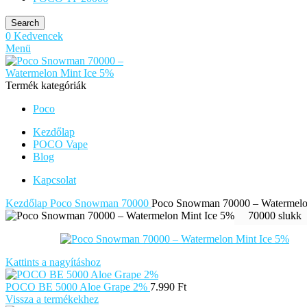
Search
0
Kedvencek
Menü
Termék kategóriák
Poco
Kezdőlap
POCO Vape
Blog
Kapcsolat
Kezdőlap
Poco Snowman 70000
Poco Snowman 70000 – Watermelo
70000 slukk
Kattints a nagyításhoz
POCO BE 5000 Aloe Grape 2%
7.990
Ft
Vissza a termékekhez