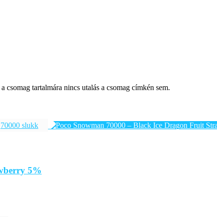
l a csomag tartalmára nincs utalás a csomag címkén sem.
70000 slukk
awberry 5%