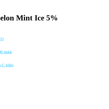
elon Mint Ice 5%
CO
0 slukk
C töltés