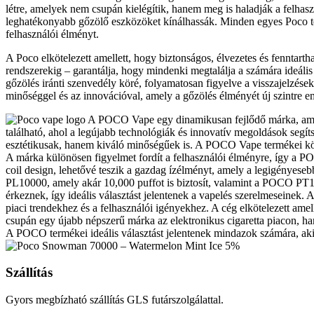
létre, amelyek nem csupán kielégítik, hanem meg is haladják a felhas
leghatékonyabb gőzölő eszközöket kínálhassák. Minden egyes Poco term
felhasználói élményt.
A Poco elkötelezett amellett, hogy biztonságos, élvezetes és fenntarth
rendszerekig – garantálja, hogy mindenki megtalálja a számára ideáli
gőzölés iránti szenvedély köré, folyamatosan figyelve a visszajelzés
minőséggel és az innovációval, amely a gőzölés élményét új szintre eme
A POCO Vape egy dinamikusan fejlődő márka, amely
található, ahol a legújabb technológiák és innovatív megoldások segí
esztétikusak, hanem kiváló minőségűek is. A POCO Vape termékei közö
A márka különösen figyelmet fordít a felhasználói élményre, így a 
coil design, lehetővé teszik a gazdag ízélményt, amely a legigénye
PL10000, amely akár 10,000 puffot is biztosít, valamint a POCO PT12
érkeznek, így ideális választást jelentenek a vapelés szerelmeseinek
piaci trendekhez és a felhasználói igényekhez. A cég elkötelezett am
csupán egy újabb népszerű márka az elektronikus cigaretta piacon, han
A POCO termékei ideális választást jelentenek mindazok számára, akik
Szállítás
Gyors megbízható szállítás GLS futárszolgálattal.