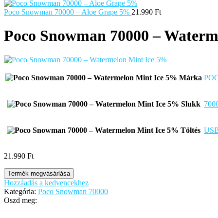
Poco Snowman 70000 – Aloe Grape 5%
21.990
Ft
Poco Snowman 70000 – Waterm
Márka
PO
Slukk
7000
Töltés
USB-
21.990
Ft
Termék megvásárlása
Hozzáadás a kedvencekhez
Kategória:
Poco Snowman 70000
Oszd meg: