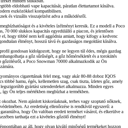
ta ízeket minden slukkban.
több eldobható vape kapacitását, páratlan élettartamot kínálva.
modern eszközökkel kompatibilisen.
nek és vizuális visszajelzést adva a működésről.
egbízhatóságot és a kivételes ízélményt keresik. Ez a modell a Poco
as, 70 000 slukkos kapacitás egyedülálló a piacon, és jelentősen
e el, hogy többé nem kell aggódnia amiatt, hogy kifogy a kedvenc
a gondtalan élményt, hosszú távú és gazdaságos megoldást kínálva.
zprofil gondosan kidolgozott, hogy ne legyen túl édes, mégis gazdag
nomhangolhatja a gőz sűrűségét, a gőz hőmérsékletét és a torokütés
esebb gőzölésről, a Poco Snowman 70000 alkalmazkodik az Ön
számára.
agyományos cigarettának felel meg, vagy akár 80-88 doboz IQOS
többé hamu, égés, kellemetlen szag, csak tiszta, ízletes gőz, amely
 legszigorúbb gyártási sztenderdeket alkalmazza. Minden egyes
óig, így Ön teljes mértékben megbízhat a termékben.
et okozhat. Nem ajánlott kiskorúaknak, terhes vagy szoptató nőknek,
e védelmében. Az eredetiség ellenőrzése is rendkívül egyszerű: a
garantálva, hogy Ön valóban eredeti terméket vásárol, és elkerülve a
zében tarthatja ezt a kivételes gőzölő élményt!
zéppontjában az áll, hogy olyan kiváló minőségű termékeket hozzon