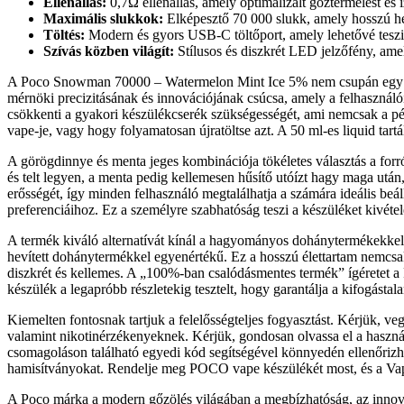
Ellenállás:
0,7Ω ellenállás, amely optimalizált gőztermelést és í
Maximális slukkok:
Elképesztő 70 000 slukk, amely hosszú het
Töltés:
Modern és gyors USB-C töltőport, amely lehetővé teszi 
Szívás közben világít:
Stílusos és diszkrét LED jelzőfény, amel
A Poco Snowman 70000 – Watermelon Mint Ice 5% nem csupán egy gőzöl
mérnöki precizitásának és innovációjának csúcsa, amely a felhasználói
csökkenti a gyakori készülékcserék szükségességét, ami nemcsak a pén
vape-je, vagy hogy folyamatosan újratöltse azt. A 50 ml-es liquid tar
A görögdinnye és menta jeges kombinációja tökéletes választás a forró
és telt legyen, a menta pedig kellemesen hűsítő utóízt hagy maga után,
erősségét, így minden felhasználó megtalálhatja a számára ideális b
preferenciáihoz. Ez a személyre szabhatóság teszi a készüléket kivét
A termék kiváló alternatívát kínál a hagyományos dohánytermékekke
hevített dohánytermékkel egyenértékű. Ez a hosszú élettartam nemcsak
diszkrét és kellemes. A „100%-ban csalódásmentes termék” ígéretet a
készülék a legapróbb részletekig tesztelt, hogy garantálja a kifogásta
Kiemelten fontosnak tartjuk a felelősségteljes fogyasztást. Kérjük, v
valamint nikotinérzékenyeknek. Kérjük, gondosan olvassa el a használat
csomagoláson található egyedi kód segítségével könnyedén ellenőrizhe
hamisítványokat. Rendelje meg POCO vape készülékét most, és a Vapes
A Poco márka a modern gőzölés világában a megbízhatóság, az innovác