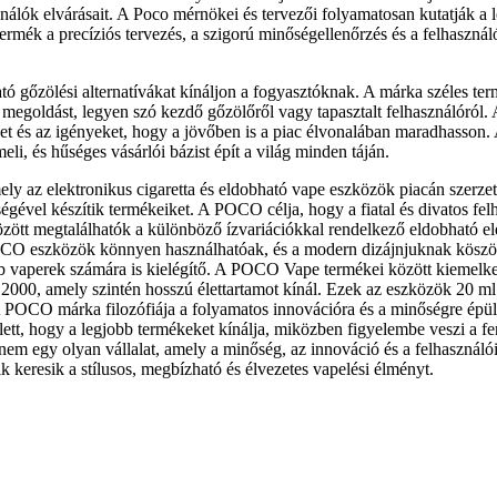
ználók elvárásait. A Poco mérnökei és tervezői folyamatosan kutatják a
ék a precíziós tervezés, a szigorú minőségellenőrzés és a felhasználó
ató gőzölési alternatívákat kínáljon a fogyasztóknak. A márka széles te
s megoldást, legyen szó kezdő gőzölőről vagy tapasztalt felhasználóról
eket és az igényeket, hogy a jövőben is a piac élvonalában maradhasso
li, és hűséges vásárlói bázist épít a világ minden táján.
 az elektronikus cigaretta és eldobható vape eszközök piacán szerze
tségével készítik termékeiket. A POCO célja, hogy a fiatal és divatos 
tt megtalálhatók a különböző ízvariációkkal rendelkező eldobható ele
POCO eszközök könnyen használhatóak, és a modern dizájnjuknak köszön
sebb vaperek számára is kielégítő. A POCO Vape termékei között kieme
000, amely szintén hosszú élettartamot kínál. Ezek az eszközök 20 ml 
. A POCO márka filozófiája a folyamatos innovációra és a minőségre ép
ellett, hogy a legjobb termékeket kínálja, miközben figyelembe veszi a
em egy olyan vállalat, amely a minőség, az innováció és a felhasználói
 keresik a stílusos, megbízható és élvezetes vapelési élményt.