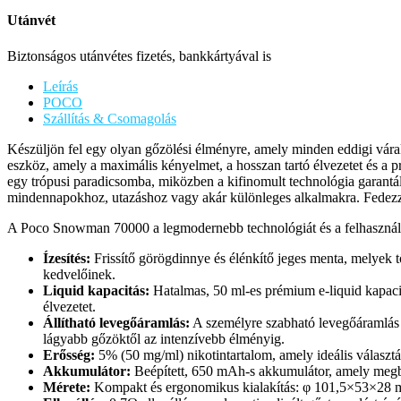
Utánvét
Biztonságos utánvétes fizetés, bankkártyával is
Leírás
POCO
Szállítás & Csomagolás
Készüljön fel egy olyan gőzölési élményre, amely minden eddigi v
eszköz, amely a maximális kényelmet, a hosszan tartó élvezetet és a 
egy trópusi paradicsomba, miközben a kifinomult technológia garantál
mindennapokhoz, utazáshoz vagy akár különleges alkalmakra. Fedezze 
A Poco Snowman 70000 a legmodernebb technológiát és a felhasználói 
Ízesítés:
Frissítő görögdinnye és élénkítő jeges menta, melyek tö
kedvelőinek.
Liquid kapacitás:
Hatalmas, 50 ml-es prémium e-liquid kapacit
élvezetet.
Állítható levegőáramlás:
A személyre szabható levegőáramlás l
lágyabb gőzöktől az intenzívebb élményig.
Erősség:
5% (50 mg/ml) nikotintartalom, amely ideális választás
Akkumulátor:
Beépített, 650 mAh-s akkumulátor, amely megbíz
Mérete:
Kompakt és ergonomikus kialakítás: φ 101,5×53×28 mm.