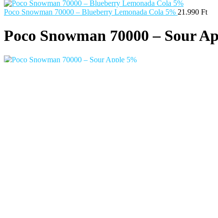
Poco Snowman 70000 – Blueberry Lemonada Cola 5%
21.990
Ft
Poco Snowman 70000 – Sour A
Fedezze fel a POCO Snowman 70000 Sour Apple 5% prémium vape élmén
Élvezze a megbízható és innovatív gőzölést.
Márka
POCO
Slukk
70000 slukk
Töltés
USB-C töltés
21.990
Ft
Termék megvásárlása
Hozzáadás a kedvencekhez