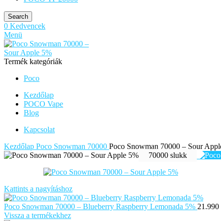
Search
0
Kedvencek
Menü
Termék kategóriák
Poco
Kezdőlap
POCO Vape
Blog
Kapcsolat
Kezdőlap
Poco Snowman 70000
Poco Snowman 70000 – Sour Appl
70000 slukk
Kattints a nagyításhoz
Poco Snowman 70000 – Blueberry Raspberry Lemonada 5%
21.990
Vissza a termékekhez