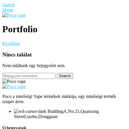
Search
Menü
Portfolio
Kezdőlap
Nincs találat
Nem találtunk egy bejegyzést sem.
Search
Poco a minőségi Vape termékek márkája, egy minőségi termék
szuper áron.
BuildingA,No.21,Quanxing
StreetLiaobu,Dongguan
Új bejegyzések