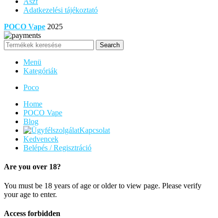
Ászf
Adatkezelési tájékoztató
POCO Vape
2025
Search
Menü
Kategóriák
Poco
Home
POCO Vape
Blog
Kapcsolat
Kedvencek
Belépés / Regisztráció
Are you over 18?
You must be 18 years of age or older to view page. Please verify
your age to enter.
Access forbidden