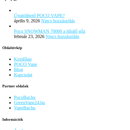
Újratölthető POCO VAPE?
április 9, 2026
Nincs hozzászólás
Poco SNOWMAN 70000 a hűsítő gőz
február 23, 2026
Nincs hozzászólás
Oldaltérkép
Kezdőlap
POCO Vape
Blog
Kapcsolat
Partner oldalak
PocoBar.hu
GreenVape24.hu
VapeBar.hu
Információk