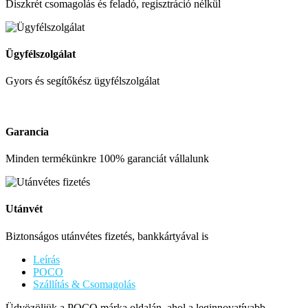
Diszkrét csomagolás és feladó, regisztráció nélkül
Ügyfélszolgálat
Gyors és segítőkész ügyfélszolgálat
Garancia
Minden termékünkre 100% garanciát vállalunk
Utánvét
Biztonságos utánvétes fizetés, bankkártyával is
Leírás
POCO
Szállítás & Csomagolás
Üdvözöljük a POCO márka oldalán, ahol a leginnovatívabb