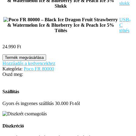
slukk
Slukk
USB-
C
Töltés
töltés
24.990
Ft
Termék megvásárlása
Hozzáadás a kedvencekhez
Kategória:
Poco FR 80000
Oszd meg:
Szállítás
Gyors és ingyenes szállítás 30.000 Ft-tól
Diszkréció