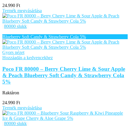
24.990
Ft
Termék megvásárlása
80000 slukk
Gyors nézet
Hozzáadás a kedvencekhez
Poco FR 80000 – Berry Cherry Lime & Sour Apple
& Peach Blueberry Soft Candy & Strawberry Cola
5%
Raktáron
24.990
Ft
Termék megvásárlása
80000 slukk