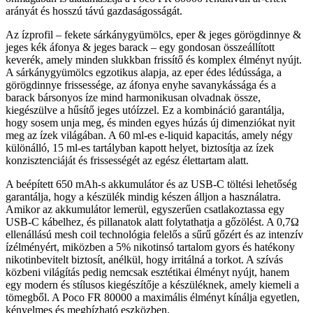
arányát és hosszú távú gazdaságosságát.
Az ízprofil – fekete sárkánygyümölcs, eper & jeges görögdinnye &
jeges kék áfonya & jeges barack – egy gondosan összeállított
keverék, amely minden slukkban frissítő és komplex élményt nyújt.
A sárkánygyümölcs egzotikus alapja, az eper édes lédússága, a
görögdinnye frissessége, az áfonya enyhe savanykássága és a
barack bársonyos íze mind harmonikusan olvadnak össze,
kiegészülve a hűsítő jeges utóízzel. Ez a kombináció garantálja,
hogy sosem unja meg, és minden egyes húzás új dimenziókat nyit
meg az ízek világában. A 60 ml-es e-liquid kapacitás, amely négy
különálló, 15 ml-es tartályban kapott helyet, biztosítja az ízek
konzisztenciáját és frissességét az egész élettartam alatt.
A beépített 650 mAh-s akkumulátor és az USB-C töltési lehetőség
garantálja, hogy a készülék mindig készen álljon a használatra.
Amikor az akkumulátor lemerül, egyszerűen csatlakoztassa egy
USB-C kábelhez, és pillanatok alatt folytathatja a gőzölést. A 0,7Ω
ellenállású mesh coil technológia felelős a sűrű gőzért és az intenzív
ízélményért, miközben a 5% nikotinsó tartalom gyors és hatékony
nikotinbevitelt biztosít, anélkül, hogy irritálná a torkot. A szívás
közbeni világítás pedig nemcsak esztétikai élményt nyújt, hanem
egy modern és stílusos kiegészítője a készüléknek, amely kiemeli a
tömegből. A Poco FR 80000 a maximális élményt kínálja egyetlen,
kényelmes és megbízható eszközben.