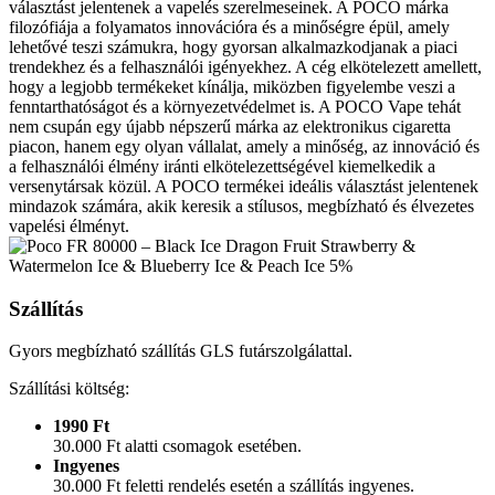
választást jelentenek a vapelés szerelmeseinek. A POCO márka
filozófiája a folyamatos innovációra és a minőségre épül, amely
lehetővé teszi számukra, hogy gyorsan alkalmazkodjanak a piaci
trendekhez és a felhasználói igényekhez. A cég elkötelezett amellett,
hogy a legjobb termékeket kínálja, miközben figyelembe veszi a
fenntarthatóságot és a környezetvédelmet is. A POCO Vape tehát
nem csupán egy újabb népszerű márka az elektronikus cigaretta
piacon, hanem egy olyan vállalat, amely a minőség, az innováció és
a felhasználói élmény iránti elkötelezettségével kiemelkedik a
versenytársak közül. A POCO termékei ideális választást jelentenek
mindazok számára, akik keresik a stílusos, megbízható és élvezetes
vapelési élményt.
Szállítás
Gyors megbízható szállítás GLS futárszolgálattal.
Szállítási költség:
1990 Ft
30.000 Ft alatti csomagok esetében.
Ingyenes
30.000 Ft feletti rendelés esetén a szállítás ingyenes.