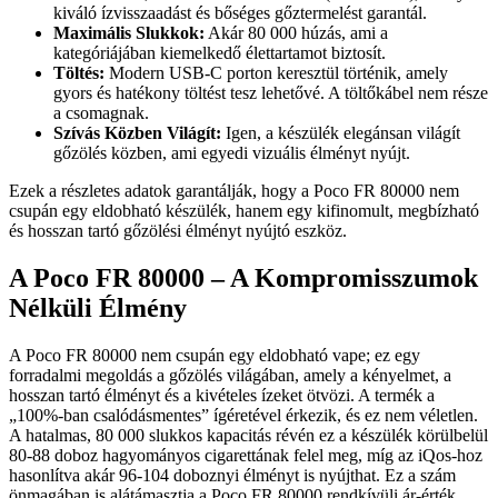
kiváló ízvisszaadást és bőséges gőztermelést garantál.
Maximális Slukkok:
Akár 80 000 húzás, ami a
kategóriájában kiemelkedő élettartamot biztosít.
Töltés:
Modern USB-C porton keresztül történik, amely
gyors és hatékony töltést tesz lehetővé. A töltőkábel nem része
a csomagnak.
Szívás Közben Világít:
Igen, a készülék elegánsan világít
gőzölés közben, ami egyedi vizuális élményt nyújt.
Ezek a részletes adatok garantálják, hogy a Poco FR 80000 nem
csupán egy eldobható készülék, hanem egy kifinomult, megbízható
és hosszan tartó gőzölési élményt nyújtó eszköz.
A Poco FR 80000 – A Kompromisszumok
Nélküli Élmény
A Poco FR 80000 nem csupán egy eldobható vape; ez egy
forradalmi megoldás a gőzölés világában, amely a kényelmet, a
hosszan tartó élményt és a kivételes ízeket ötvözi. A termék a
„100%-ban csalódásmentes” ígéretével érkezik, és ez nem véletlen.
A hatalmas, 80 000 slukkos kapacitás révén ez a készülék körülbelül
80-88 doboz hagyományos cigarettának felel meg, míg az iQos-hoz
hasonlítva akár 96-104 doboznyi élményt is nyújthat. Ez a szám
önmagában is alátámasztja a Poco FR 80000 rendkívüli ár-érték