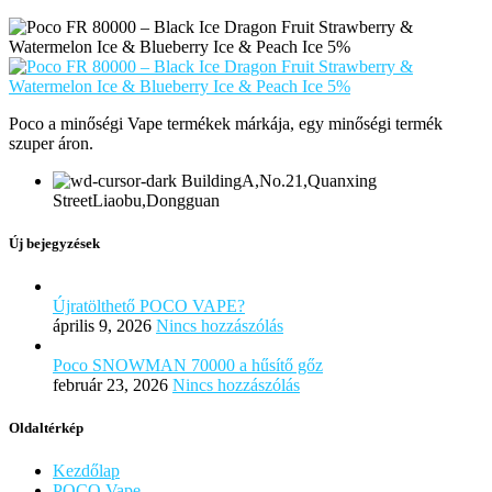
Poco a minőségi Vape termékek márkája, egy minőségi termék
szuper áron.
BuildingA,No.21,Quanxing
StreetLiaobu,Dongguan
Új bejegyzések
Újratölthető POCO VAPE?
április 9, 2026
Nincs hozzászólás
Poco SNOWMAN 70000 a hűsítő gőz
február 23, 2026
Nincs hozzászólás
Oldaltérkép
Kezdőlap
POCO Vape