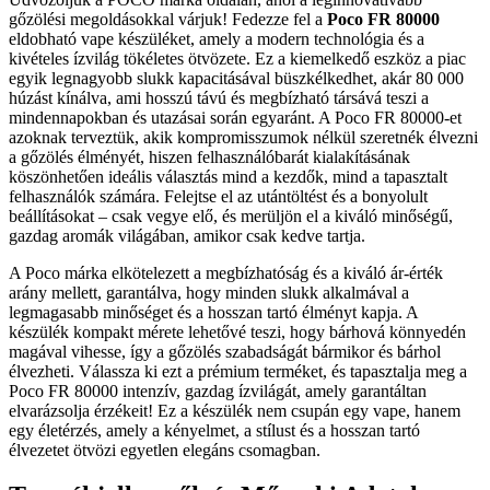
gőzölési megoldásokkal várjuk! Fedezze fel a
Poco FR 80000
eldobható vape készüléket, amely a modern technológia és a
kivételes ízvilág tökéletes ötvözete. Ez a kiemelkedő eszköz a piac
egyik legnagyobb slukk kapacitásával büszkélkedhet, akár 80 000
húzást kínálva, ami hosszú távú és megbízható társává teszi a
mindennapokban és utazásai során egyaránt. A Poco FR 80000-et
azoknak terveztük, akik kompromisszumok nélkül szeretnék élvezni
a gőzölés élményét, hiszen felhasználóbarát kialakításának
köszönhetően ideális választás mind a kezdők, mind a tapasztalt
felhasználók számára. Felejtse el az utántöltést és a bonyolult
beállításokat – csak vegye elő, és merüljön el a kiváló minőségű,
gazdag aromák világában, amikor csak kedve tartja.
A Poco márka elkötelezett a megbízhatóság és a kiváló ár-érték
arány mellett, garantálva, hogy minden slukk alkalmával a
legmagasabb minőséget és a hosszan tartó élményt kapja. A
készülék kompakt mérete lehetővé teszi, hogy bárhová könnyedén
magával vihesse, így a gőzölés szabadságát bármikor és bárhol
élvezheti. Válassza ki ezt a prémium terméket, és tapasztalja meg a
Poco FR 80000 intenzív, gazdag ízvilágát, amely garantáltan
elvarázsolja érzékeit! Ez a készülék nem csupán egy vape, hanem
egy életérzés, amely a kényelmet, a stílust és a hosszan tartó
élvezetet ötvözi egyetlen elegáns csomagban.