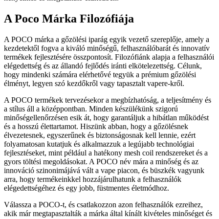
A Poco Márka Filozófiája
A POCO márka a gőzölési iparág egyik vezető szereplője, amely a
kezdetektől fogva a kiváló minőségű, felhasználóbarát és innovatív
termékek fejlesztésére összpontosít. Filozófiánk alapja a felhasználói
elégedettség és az állandó fejlődés iránti elkötelezettség. Célunk,
hogy mindenki számára elérhetővé tegyük a prémium gőzölési
élményt, legyen szó kezdőkről vagy tapasztalt vapere-kről.
A POCO termékek tervezésekor a megbízhatóság, a teljesítmény és
a stílus áll a középpontban. Minden készülékünk szigorú
minőségellenőrzésen esik át, hogy garantáljuk a hibátlan működést
és a hosszú élettartamot. Hiszünk abban, hogy a gőzölésnek
élvezetesnek, egyszerűnek és biztonságosnak kell lennie, ezért
folyamatosan kutatjuk és alkalmazzuk a legújabb technológiai
fejlesztéseket, mint például a hatékony mesh coil rendszereket és a
gyors töltési megoldásokat. A POCO név mára a minőség és az
innováció szinonimájává vált a vape piacon, és büszkék vagyunk
arra, hogy termékeinkkel hozzájárulhatunk a felhasználók
elégedettségéhez és egy jobb, füstmentes életmódhoz.
Válassza a POCO-t, és csatlakozzon azon felhasználók ezreihez,
akik már megtapasztalták a márka által kínált kivételes minőséget és