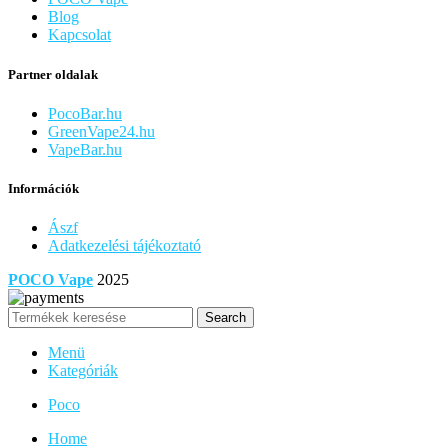
Blog
Kapcsolat
Partner oldalak
PocoBar.hu
GreenVape24.hu
VapeBar.hu
Információk
Ászf
Adatkezelési tájékoztató
POCO Vape
2025
Search
Menü
Kategóriák
Poco
Home