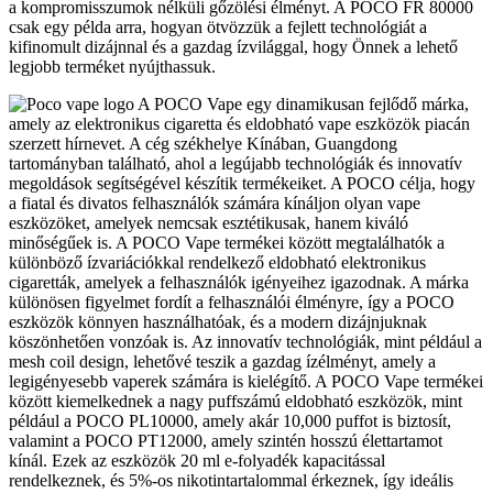
a kompromisszumok nélküli gőzölési élményt. A POCO FR 80000
csak egy példa arra, hogyan ötvözzük a fejlett technológiát a
kifinomult dizájnnal és a gazdag ízvilággal, hogy Önnek a lehető
legjobb terméket nyújthassuk.
A POCO Vape egy dinamikusan fejlődő márka,
amely az elektronikus cigaretta és eldobható vape eszközök piacán
szerzett hírnevet. A cég székhelye Kínában, Guangdong
tartományban található, ahol a legújabb technológiák és innovatív
megoldások segítségével készítik termékeiket. A POCO célja, hogy
a fiatal és divatos felhasználók számára kínáljon olyan vape
eszközöket, amelyek nemcsak esztétikusak, hanem kiváló
minőségűek is. A POCO Vape termékei között megtalálhatók a
különböző ízvariációkkal rendelkező eldobható elektronikus
cigaretták, amelyek a felhasználók igényeihez igazodnak. A márka
különösen figyelmet fordít a felhasználói élményre, így a POCO
eszközök könnyen használhatóak, és a modern dizájnjuknak
köszönhetően vonzóak is. Az innovatív technológiák, mint például a
mesh coil design, lehetővé teszik a gazdag ízélményt, amely a
legigényesebb vaperek számára is kielégítő. A POCO Vape termékei
között kiemelkednek a nagy puffszámú eldobható eszközök, mint
például a POCO PL10000, amely akár 10,000 puffot is biztosít,
valamint a POCO PT12000, amely szintén hosszú élettartamot
kínál. Ezek az eszközök 20 ml e-folyadék kapacitással
rendelkeznek, és 5%-os nikotintartalommal érkeznek, így ideális