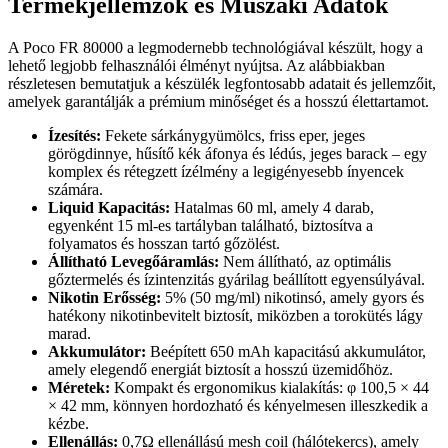
Termékjellemzők és Műszaki Adatok
A Poco FR 80000 a legmodernebb technológiával készült, hogy a
lehető legjobb felhasználói élményt nyújtsa. Az alábbiakban
részletesen bemutatjuk a készülék legfontosabb adatait és jellemzőit,
amelyek garantálják a prémium minőséget és a hosszú élettartamot.
Ízesítés:
Fekete sárkánygyümölcs, friss eper, jeges
görögdinnye, hűsítő kék áfonya és lédús, jeges barack – egy
komplex és rétegzett ízélmény a legigényesebb ínyencek
számára.
Liquid Kapacitás:
Hatalmas 60 ml, amely 4 darab,
egyenként 15 ml-es tartályban található, biztosítva a
folyamatos és hosszan tartó gőzölést.
Állítható Levegőáramlás:
Nem állítható, az optimális
gőztermelés és ízintenzitás gyárilag beállított egyensúlyával.
Nikotin Erősség:
5% (50 mg/ml) nikotinsó, amely gyors és
hatékony nikotinbevitelt biztosít, miközben a torokütés lágy
marad.
Akkumulátor:
Beépített 650 mAh kapacitású akkumulátor,
amely elegendő energiát biztosít a hosszú üzemidőhöz.
Méretek:
Kompakt és ergonomikus kialakítás: φ 100,5 × 44
× 42 mm, könnyen hordozható és kényelmesen illeszkedik a
kézbe.
Ellenállás:
0,7Ω ellenállású mesh coil (hálótekercs), amely