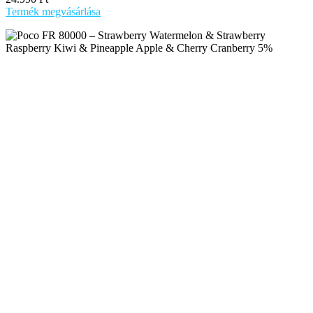
Termék megvásárlása
Poco a minőségi Vape termékek márkája, egy minőségi termék
szuper áron.
BuildingA,No.21,Quanxing StreetLiaobu,Dongguan
Új bejegyzések
Újratölthető POCO VAPE?
április 9, 2026
Nincs hozzászólás
Poco SNOWMAN 70000 a hűsítő gőz