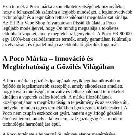
Ez a termék a Poco márka azon elkötelezettségének bizonyítéka,
hogy a felhasználók számára a legjobb minőséget, a leginnovatívabb
technológiát és a leginkább felhasználóbarát megoldásokat kínálja.
Az Elf Bar Vape Shop folyamatosan frissíti kínálatát a Poco
legújabb modelljeivel, hogy Ön mindig megtalálja a tökéletes
eldobható vape-et, amely megfelel az igényeinek. A Poco FR 80000
egy 100%-ban csalódásmentes termék, amely garantáltan felülmúlja
az elvárásait, és újradefiniálja az eldobható gőzölők fogalmát.
A Poco Márka – Innováció és
Megbízhatóság a Gőzölés Világában
A Poco márka a gőzölés iparágának egyik legdinamikusabban
fejlődő és legelismertebb szereplője, amely elkötelezett amellett,
hogy kiváló minőségű, innovatív és felhasználóbarát termékeket
kínáljon a vaperek széles körének. A márka filozófiájának
középpontjában a megbízhatóság, a teljesítmény és az esztétika áll,
melyeket minden egyes termékükben igyekeznek tökéletesíteni. A
Poco nem csupán eszközöket gyárt, hanem egy átfogó gőzölési
élményt teremt, amely a kényelem, az ízgazdagság és a modern
technológia harmóniájára épül.
A Poco története a felhasználói igények alapos megértésével