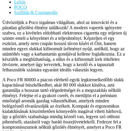
Leírás
POCO
Szállítás & Csomagolás
Üdvözöljük a Poco izgalmas világában, ahol az innováció és a
páratlan gőzölési élmény találkozik! A modern vaperek igényeire
szabva, ez a kivételes eldobható elektromos cigaretta egy teljesen új
szintre emeli a kényelmet és a teljesítményt. Képzeljen el egy
eszközt, amely nem csupán hosszú távon kíséri el Önt, hanem
minden egyes slukkal kifinomult ízélményt nyújt, anélkül, hogy az
utántöltés vagy a karbantartás gondjával kellene foglalkoznia. Ez a
készülék a megbízhatóság, a stílus és a kifinomult ízek tökéletes
ötvözete, amelyet úgy terveztek, hogy a kezdő és a tapasztalt
felhasználók számára egyaránt ideális választás legyen.
A Poco FR 80000 a piacon elérhető egyik legkiemelkedőbb slukk
kapacitással büszkélkedhet, akár 80 000 slukkot kínálva, ami
garantálja a hosszan tartó elégedettséget és a megszakítás nélküli
élményt. Felejtse el a gyakori cserét, és merüljön el a prémium
minőségű aromák gazdag választékában, amelyek minden
belégzésnél elvarázsolják az érzékeit. Kompakt és ergonomikus
kialakításának köszönhetően könnyedén magával viheti bárhová,
így a gőzölés szabadsága mindig kéznél van, legyen szó otthoni
pihenésről, utazásról vagy baráti összejövetelekről. Fedezze fel a
kompromisszumok nélküli gőzölés élményét, amelyet a Poco FR