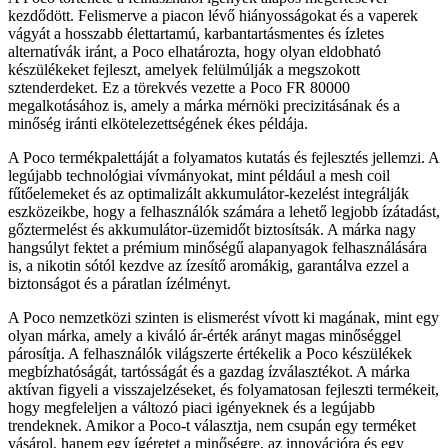
kezdődött. Felismerve a piacon lévő hiányosságokat és a vaperek
vágyát a hosszabb élettartamú, karbantartásmentes és ízletes
alternatívák iránt, a Poco elhatározta, hogy olyan eldobható
készülékeket fejleszt, amelyek felülmúlják a megszokott
sztenderdeket. Ez a törekvés vezette a Poco FR 80000
megalkotásához is, amely a márka mérnöki precizitásának és a
minőség iránti elkötelezettségének ékes példája.
A Poco termékpalettáját a folyamatos kutatás és fejlesztés jellemzi. A
legújabb technológiai vívmányokat, mint például a mesh coil
fűtőelemeket és az optimalizált akkumulátor-kezelést integrálják
eszközeikbe, hogy a felhasználók számára a lehető legjobb ízátadást,
gőztermelést és akkumulátor-üzemidőt biztosítsák. A márka nagy
hangsúlyt fektet a prémium minőségű alapanyagok felhasználására
is, a nikotin sótól kezdve az ízesítő aromákig, garantálva ezzel a
biztonságot és a páratlan ízélményt.
A Poco nemzetközi szinten is elismerést vívott ki magának, mint egy
olyan márka, amely a kiváló ár-érték arányt magas minőséggel
párosítja. A felhasználók világszerte értékelik a Poco készülékek
megbízhatóságát, tartósságát és a gazdag ízválasztékot. A márka
aktívan figyeli a visszajelzéseket, és folyamatosan fejleszti termékeit,
hogy megfeleljen a változó piaci igényeknek és a legújabb
trendeknek. Amikor a Poco-t választja, nem csupán egy terméket
vásárol, hanem egy ígéretet a minőségre, az innovációra és egy