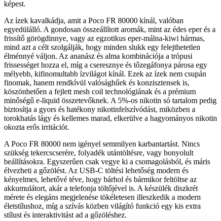
képest.
Az ízek kavalkádja, amit a Poco FR 80000 kínál, valóban
egyedülálló. A gondosan összeállított aromák, mint az édes eper és a
frissítő görögdinnye, vagy az egzotikus eper-málna-kiwi hármas,
mind azt a célt szolgálják, hogy minden slukk egy felejthetetlen
élménnyé váljon. Az ananász és alma kombinációja a trópusi
frissességet hozza el, míg a cseresznye és tőzegáfonya párosa egy
mélyebb, kifinomultabb ízvilágot kínál. Ezek az ízek nem csupán
finomak, hanem rendkívül valósághűek és konzisztensek is,
köszönhetően a fejlett mesh coil technológiának és a prémium
minőségű e-liquid összetevőknek. A 5%-os nikotin só tartalom pedig
biztosítja a gyors és hatékony nikotinfelszívódást, miközben a
torokhatás lágy és kellemes marad, elkerülve a hagyományos nikotin
okozta erős irritációt.
A Poco FR 80000 nem igényel semmilyen karbantartást. Nincs
szükség tekercscserére, folyadék utántöltésre, vagy bonyolult
beállításokra. Egyszerűen csak vegye ki a csomagolásból, és máris
élvezheti a gőzölést. Az USB-C töltési lehetőség modern és
kényelmes, lehetővé téve, hogy bárhol és bármikor feltöltse az
akkumulátort, akár a telefonja töltőjével is. A készülék diszkrét
mérete és elegáns megjelenése tökéletesen illeszkedik a modern
életstílushoz, míg a szívás közben világító funkció egy kis extra
stílust és interaktivitást ad a gőzöléshez.