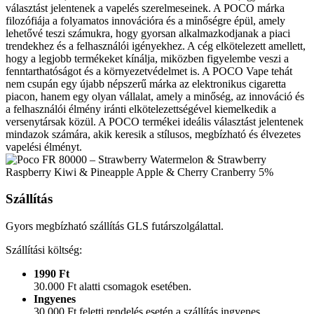
választást jelentenek a vapelés szerelmeseinek. A POCO márka
filozófiája a folyamatos innovációra és a minőségre épül, amely
lehetővé teszi számukra, hogy gyorsan alkalmazkodjanak a piaci
trendekhez és a felhasználói igényekhez. A cég elkötelezett amellett,
hogy a legjobb termékeket kínálja, miközben figyelembe veszi a
fenntarthatóságot és a környezetvédelmet is. A POCO Vape tehát
nem csupán egy újabb népszerű márka az elektronikus cigaretta
piacon, hanem egy olyan vállalat, amely a minőség, az innováció és
a felhasználói élmény iránti elkötelezettségével kiemelkedik a
versenytársak közül. A POCO termékei ideális választást jelentenek
mindazok számára, akik keresik a stílusos, megbízható és élvezetes
vapelési élményt.
Szállítás
Gyors megbízható szállítás GLS futárszolgálattal.
Szállítási költség:
1990 Ft
30.000 Ft alatti csomagok esetében.
Ingyenes
30.000 Ft feletti rendelés esetén a szállítás ingyenes.