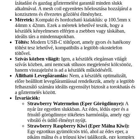
ízátadást és gazdag gőztermelést garantál minden slukk
alkalmával. A mesh coil egyenletes hőelosztása hozzájárul a
konzisztens és élvezetes gőzölési élményhez.
Méretek:
Kompakt és hordozható kialakítás: φ 100.5mm x
44mm x 42mm. Ezek a méretek lehetővé teszik, hogy a
készülék kényelmesen elférjen a zsebben vagy táskában,
ideális társ a mindennapokban.
Töltés:
Modern USB-C töltőport, amely gyors és hatékony
töltést tesz lehetővé, kompatibilis a legtöbb okostelefon
töltővel.
Szívás közben világít:
Igen, a készülék elegánsan világít
szívás közben, ami nemcsak stílusos megjelenést kölcsönöz,
hanem visszajelzést is ad a készülék működéséről.
Állítható Levegőáramlás:
Nem, a készülék optimalizált,
előre beállított levegőáramlással rendelkezik, amely a legtöbb
felhasználó számára ideális egyensúlyt biztosít a torokhatás és
a gőztermelés között.
Ízvariációk:
Strawberry Watermelon (Eper Görögdinnye):
A
nyár íze egyetlen slukkban. Az édes, lédús eper és a
frissítő görögdinnye tökéletes harmóniája, amely egy
vibráló és üdítő élményt nyújt.
Strawberry Raspberry Kiwi (Eper Málna Kiwi):
Egy egzotikus gyümölcsös trió, ahol az édes eper, a
pikáns málna és a trópusi kiwi találkozik, egy komplex