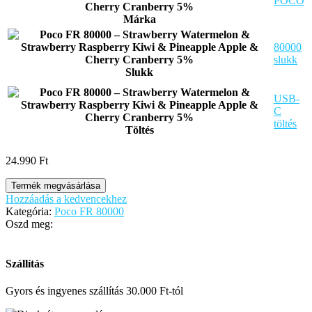
POCO
Márka
80000
slukk
Slukk
USB-
C
töltés
Töltés
24.990
Ft
Termék megvásárlása
Hozzáadás a kedvencekhez
Kategória:
Poco FR 80000
Oszd meg:
Szállítás
Gyors és ingyenes szállítás 30.000 Ft-tól