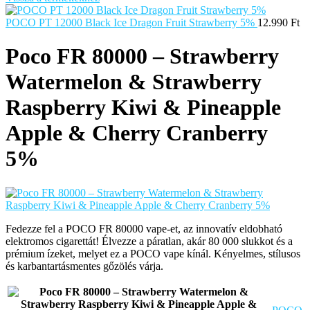
POCO PT 12000 Black Ice Dragon Fruit Strawberry 5%
12.990
Ft
Poco FR 80000 – Strawberry
Watermelon & Strawberry
Raspberry Kiwi & Pineapple
Apple & Cherry Cranberry
5%
Fedezze fel a POCO FR 80000 vape-et, az innovatív eldobható
elektromos cigarettát! Élvezze a páratlan, akár 80 000 slukkot és a
prémium ízeket, melyet ez a POCO vape kínál. Kényelmes, stílusos
és karbantartásmentes gőzölés várja.