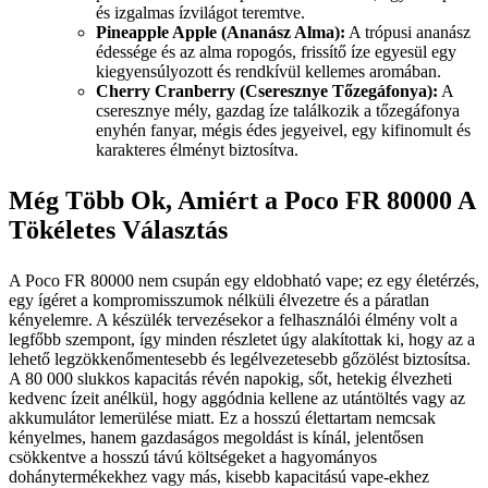
és izgalmas ízvilágot teremtve.
Pineapple Apple (Ananász Alma):
A trópusi ananász
édessége és az alma ropogós, frissítő íze egyesül egy
kiegyensúlyozott és rendkívül kellemes aromában.
Cherry Cranberry (Cseresznye Tőzegáfonya):
A
cseresznye mély, gazdag íze találkozik a tőzegáfonya
enyhén fanyar, mégis édes jegyeivel, egy kifinomult és
karakteres élményt biztosítva.
Még Több Ok, Amiért a Poco FR 80000 A
Tökéletes Választás
A Poco FR 80000 nem csupán egy eldobható vape; ez egy életérzés,
egy ígéret a kompromisszumok nélküli élvezetre és a páratlan
kényelemre. A készülék tervezésekor a felhasználói élmény volt a
legfőbb szempont, így minden részletet úgy alakítottak ki, hogy az a
lehető legzökkenőmentesebb és legélvezetesebb gőzölést biztosítsa.
A 80 000 slukkos kapacitás révén napokig, sőt, hetekig élvezheti
kedvenc ízeit anélkül, hogy aggódnia kellene az utántöltés vagy az
akkumulátor lemerülése miatt. Ez a hosszú élettartam nemcsak
kényelmes, hanem gazdaságos megoldást is kínál, jelentősen
csökkentve a hosszú távú költségeket a hagyományos
dohánytermékekhez vagy más, kisebb kapacitású vape-ekhez