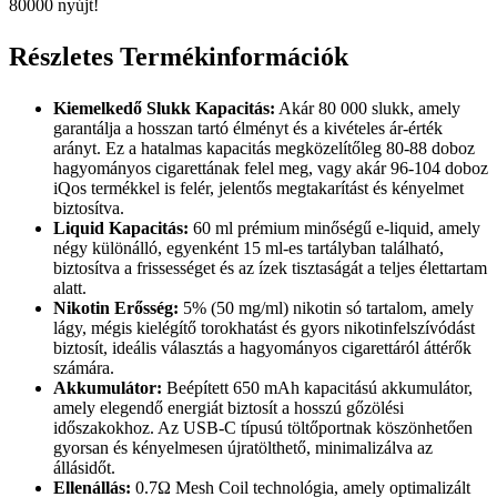
80000 nyújt!
Részletes Termékinformációk
Kiemelkedő Slukk Kapacitás:
Akár 80 000 slukk, amely
garantálja a hosszan tartó élményt és a kivételes ár-érték
arányt. Ez a hatalmas kapacitás megközelítőleg 80-88 doboz
hagyományos cigarettának felel meg, vagy akár 96-104 doboz
iQos termékkel is felér, jelentős megtakarítást és kényelmet
biztosítva.
Liquid Kapacitás:
60 ml prémium minőségű e-liquid, amely
négy különálló, egyenként 15 ml-es tartályban található,
biztosítva a frissességet és az ízek tisztaságát a teljes élettartam
alatt.
Nikotin Erősség:
5% (50 mg/ml) nikotin só tartalom, amely
lágy, mégis kielégítő torokhatást és gyors nikotinfelszívódást
biztosít, ideális választás a hagyományos cigarettáról áttérők
számára.
Akkumulátor:
Beépített 650 mAh kapacitású akkumulátor,
amely elegendő energiát biztosít a hosszú gőzölési
időszakokhoz. Az USB-C típusú töltőportnak köszönhetően
gyorsan és kényelmesen újratölthető, minimalizálva az
állásidőt.
Ellenállás:
0.7Ω Mesh Coil technológia, amely optimalizált