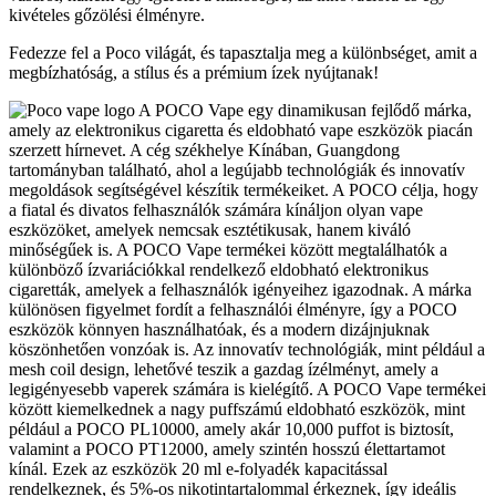
kivételes gőzölési élményre.
Fedezze fel a Poco világát, és tapasztalja meg a különbséget, amit a
megbízhatóság, a stílus és a prémium ízek nyújtanak!
A POCO Vape egy dinamikusan fejlődő márka,
amely az elektronikus cigaretta és eldobható vape eszközök piacán
szerzett hírnevet. A cég székhelye Kínában, Guangdong
tartományban található, ahol a legújabb technológiák és innovatív
megoldások segítségével készítik termékeiket. A POCO célja, hogy
a fiatal és divatos felhasználók számára kínáljon olyan vape
eszközöket, amelyek nemcsak esztétikusak, hanem kiváló
minőségűek is. A POCO Vape termékei között megtalálhatók a
különböző ízvariációkkal rendelkező eldobható elektronikus
cigaretták, amelyek a felhasználók igényeihez igazodnak. A márka
különösen figyelmet fordít a felhasználói élményre, így a POCO
eszközök könnyen használhatóak, és a modern dizájnjuknak
köszönhetően vonzóak is. Az innovatív technológiák, mint például a
mesh coil design, lehetővé teszik a gazdag ízélményt, amely a
legigényesebb vaperek számára is kielégítő. A POCO Vape termékei
között kiemelkednek a nagy puffszámú eldobható eszközök, mint
például a POCO PL10000, amely akár 10,000 puffot is biztosít,
valamint a POCO PT12000, amely szintén hosszú élettartamot
kínál. Ezek az eszközök 20 ml e-folyadék kapacitással
rendelkeznek, és 5%-os nikotintartalommal érkeznek, így ideális