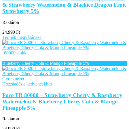
& Strawberry Watermelon & Blackice Dragon Fruit
Strawberry 5%
Raktáron
24.990
Ft
Termék megvásárlása
80000 slukk
Gyors nézet
Hozzáadás a kedvencekhez
Poco FR 80000 – Strawberry Cherry & Raspberry
Watermelon & Blueberry Cherry Cola & Mango
Pineapple 5%
Raktáron
24.990
Ft