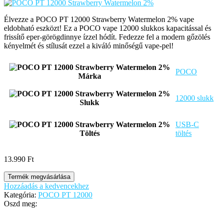
Élvezze a POCO PT 12000 Strawberry Watermelon 2% vape
eldobható eszközt! Ez a POCO vape 12000 slukkos kapacitással és
frissítő eper-görögdinnye ízzel hódít. Fedezze fel a modern gőzölés
kényelmét és stílusát ezzel a kiváló minőségű vape-pel!
POCO
Márka
12000 slukk
Slukk
USB-C
Töltés
töltés
13.990
Ft
Termék megvásárlása
Hozzáadás a kedvencekhez
Kategória:
POCO PT 12000
Oszd meg: