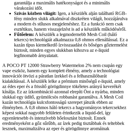
garantálja a maximális hatékonyságot és a minimális
várakozási időt.
Szívás közben világít:
Igen, a készülék alján található RGB-
fény minden slukk alkalmával diszkréten világít, hozzájárulva
a modern és stílusos megjelenéshez. Ez a funkció nem csak
esztétikus, hanem visszajelzést is ad a készülék működéséről.
Fűtőelem:
A készülék a legmodernebb Mesh Coil (háló
tekercs) technológiát alkalmazza 0,8 ohmos ellenállással. Ez a
kazán típus kiemelkedő ízvisszaadást és bőséges gőztermelést
biztosít, minden egyes slukkban kihozva az e-liquid
legfinomabb árnyalatait.
A POCO PT 12000 Strawberry Watermelon 2% nem csupán egy
vape eszköz, hanem egy komplett élmény, amely a technológiai
innovációt ötvözi a páratlan ízekkel és a felhasználóbarát
kialakítással. A készülék lelke a prémium minőségű e-liquid, amely
az édes eper és a frissítő görögdinnye tökéletes arányú keverékét
kínálja. Ez az ízkombináció azonnal elrepíti Önt a nyárba, minden
slukkal egy üdítő, gyümölcsös robbanást garantálva. A Mesh Coil
kazán technológia kulcsfontosságú szerepet játszik ebben az
élményben. A 0,8 ohmos háló tekercs a hagyományos tekercsekhez
képest sokkal nagyobb felületen érintkezik a liquid-del, így
egyenletesebb és intenzívebb hőelosztást biztosít. Ennek
eredményeként a gőz sűrűbb, az ízek pedig tisztábbak és teltebbek
lesznek, maximalizálva az eper és görögdinnye aromáinak