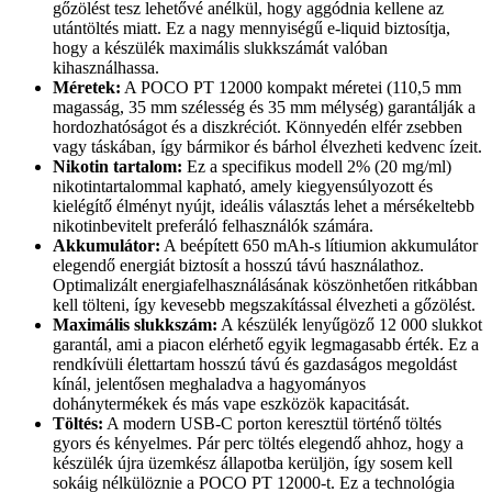
gőzölést tesz lehetővé anélkül, hogy aggódnia kellene az
utántöltés miatt. Ez a nagy mennyiségű e-liquid biztosítja,
hogy a készülék maximális slukkszámát valóban
kihasználhassa.
Méretek:
A POCO PT 12000 kompakt méretei (110,5 mm
magasság, 35 mm szélesség és 35 mm mélység) garantálják a
hordozhatóságot és a diszkréciót. Könnyedén elfér zsebben
vagy táskában, így bármikor és bárhol élvezheti kedvenc ízeit.
Nikotin tartalom:
Ez a specifikus modell 2% (20 mg/ml)
nikotintartalommal kapható, amely kiegyensúlyozott és
kielégítő élményt nyújt, ideális választás lehet a mérsékeltebb
nikotinbevitelt preferáló felhasználók számára.
Akkumulátor:
A beépített 650 mAh-s lítiumion akkumulátor
elegendő energiát biztosít a hosszú távú használathoz.
Optimalizált energiafelhasználásának köszönhetően ritkábban
kell tölteni, így kevesebb megszakítással élvezheti a gőzölést.
Maximális slukkszám:
A készülék lenyűgöző 12 000 slukkot
garantál, ami a piacon elérhető egyik legmagasabb érték. Ez a
rendkívüli élettartam hosszú távú és gazdaságos megoldást
kínál, jelentősen meghaladva a hagyományos
dohánytermékek és más vape eszközök kapacitását.
Töltés:
A modern USB-C porton keresztül történő töltés
gyors és kényelmes. Pár perc töltés elegendő ahhoz, hogy a
készülék újra üzemkész állapotba kerüljön, így sosem kell
sokáig nélkülöznie a POCO PT 12000-t. Ez a technológia