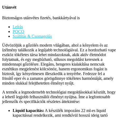
Utánvét
Biztonságos utánvétes fizetés, bankkártyával is
Leírás
POCO
Szállítás & Csomagolás
Üdvözöljük a gőzölés modern világában, ahol a kényelem és az
ízélmény találkozik a legújabb technológiával. Ez a hordozható vape
eszköz tökéletes társa lehet mindazoknak, akik aktív életmódot
folytatnak, és egy megbízható, stílusos megoldást keresnek a
mindennapi gőzölésre. Elegáns, hengeres kialakítása nemcsak
esztétikus megjelenést kölcsönöz, hanem ergonomikus fogást is
biztosít, így kényelmesen illeszkedik a tenyérbe. Fedezze fel a
frissítő eper és a zamatos görögdinnye tökéletes harmóniáját, amely
minden slukkal felejthetetlen élményt nyújt.
A termék a legmodernebb technológiai megoldásokkal készült, hogy
a lehető legjobb felhasználói élményt nyújtsa. Íme a legfontosabb
jellemzők és specifikációk részletes áttekintése:
Liquid kapacitás:
A készülék impozáns 22 ml-es liquid
kapacitással rendelkezik, ami rendkívül hosszú ideig tartó