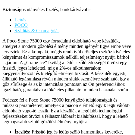
Biztonságos utánvétes fizetés, bankkártyával is
Leírás
POCO
Szállítás & Csomagolás
A Poco Stone 75000 egy forradalmi eldobható vape készülék,
amelyet a modern gőzölési élmény minden igényét figyelembe véve
terveztek. Ez a kompakt, mégis rendkívül erőteljes eszköz kivételes
kényelmet és kompromisszumok nélküli teljesítményt nyújt, bárhol
is járjon. A „Grape Ice” ízvilág a lédús szőlő édességét ötvözi egy
frissítő, jeges lehelettel, míg a 2%-os nikotintartalom
kiegyensúlyozott és kielégítő élményt biztosít. A készülék egyedi,
állítható légáramlása révén minden slukk személyre szabható, így a
gőz sűrűsége és az íz intenzitása pontosan az Ön preferenciáihoz
igazítható, garantálva a tökéletes pillanatot minden használat során.
Fedezze fel a Poco Stone 75000 lenyűgöző tulajdonságait és
műszaki paramétereit, amelyek a piacon elérhető egyik legkiválóbb
eldobható vape-té teszik. Ez a készülék a legújabb technológiai
fejlesztéseket ötvözi a felhasználóbarát kialakítással, hogy a lehető
legmagasabb szintű gőzölési élményt nyújtsa.
Ízesítés:
Frissítő jég és lédús szőlő harmonikus keveréke,