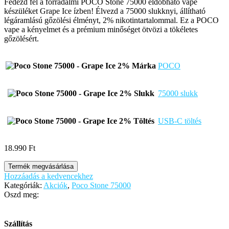
Fedezd fel a forradalmi POCO Stone 75000 eldobható vape
készüléket Grape Ice ízben! Élvezd a 75000 slukknyi, állítható
légáramlású gőzölési élményt, 2% nikotintartalommal. Ez a POCO
vape a kényelmet és a prémium minőséget ötvözi a tökéletes
gőzölésért.
Márka
POCO
Slukk
75000 slukk
Töltés
USB-C töltés
18.990
Ft
Termék megvásárlása
Hozzáadás a kedvencekhez
Kategóriák:
Akciók
,
Poco Stone 75000
Oszd meg:
Szállítás