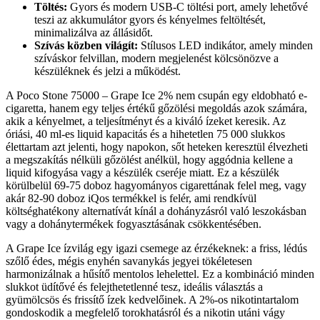
Töltés:
Gyors és modern USB-C töltési port, amely lehetővé
teszi az akkumulátor gyors és kényelmes feltöltését,
minimalizálva az állásidőt.
Szívás közben világít:
Stílusos LED indikátor, amely minden
szíváskor felvillan, modern megjelenést kölcsönözve a
készüléknek és jelzi a működést.
A Poco Stone 75000 – Grape Ice 2% nem csupán egy eldobható e-
cigaretta, hanem egy teljes értékű gőzölési megoldás azok számára,
akik a kényelmet, a teljesítményt és a kiváló ízeket keresik. Az
óriási, 40 ml-es liquid kapacitás és a hihetetlen 75 000 slukkos
élettartam azt jelenti, hogy napokon, sőt heteken keresztül élvezheti
a megszakítás nélküli gőzölést anélkül, hogy aggódnia kellene a
liquid kifogyása vagy a készülék cseréje miatt. Ez a készülék
körülbelül 69-75 doboz hagyományos cigarettának felel meg, vagy
akár 82-90 doboz iQos termékkel is felér, ami rendkívül
költséghatékony alternatívát kínál a dohányzásról való leszokásban
vagy a dohánytermékek fogyasztásának csökkentésében.
A Grape Ice ízvilág egy igazi csemege az érzékeknek: a friss, lédús
szőlő édes, mégis enyhén savanykás jegyei tökéletesen
harmonizálnak a hűsítő mentolos lehelettel. Ez a kombináció minden
slukkot üdítővé és felejthetetlenné tesz, ideális választás a
gyümölcsös és frissítő ízek kedvelőinek. A 2%-os nikotintartalom
gondoskodik a megfelelő torokhatásról és a nikotin utáni vágy