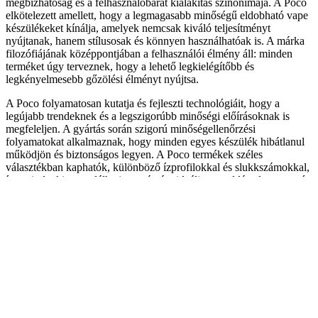
megbízhatóság és a felhasználóbarát kialakítás szinonimája. A Poco
elkötelezett amellett, hogy a legmagasabb minőségű eldobható vape
készülékeket kínálja, amelyek nemcsak kiváló teljesítményt
nyújtanak, hanem stílusosak és könnyen használhatóak is. A márka
filozófiájának középpontjában a felhasználói élmény áll: minden
terméket úgy terveznek, hogy a lehető legkielégítőbb és
legkényelmesebb gőzölési élményt nyújtsa.
A Poco folyamatosan kutatja és fejleszti technológiáit, hogy a
legújabb trendeknek és a legszigorúbb minőségi előírásoknak is
megfeleljen. A gyártás során szigorú minőségellenőrzési
folyamatokat alkalmaznak, hogy minden egyes készülék hibátlanul
működjön és biztonságos legyen. A Poco termékek széles
választékban kaphatók, különböző ízprofilokkal és slukkszámokkal,
így mindenki megtalálhatja a számára ideális megoldást, legyen szó
kezdő gőzölőről vagy tapasztalt felhasználóról.
A Poco nem csupán a termékeire, hanem a közösségére is nagy
hangsúlyt fektet. Céljuk, hogy egy támogató és informatív
környezetet teremtsenek a gőzölők számára, ahol a felhasználók
megoszthatják tapasztalataikat és tájékozódhatnak a legújabb
fejlesztésekről. A márka elkötelezett aziránt, hogy a gőzölés egy
pozitív és élvezetes alternatíva legyen a hagyományos
dohánytermékekkel szemben, miközben folyamatosan innovatív
megoldásokat kínál a piac számára.