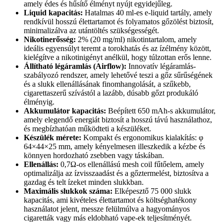
amely édes és hűsítő élményt nyújt egyidejűleg.
Liquid kapacitás:
Hatalmas 40 ml-es e-liquid tartály, amely
rendkívül hosszú élettartamot és folyamatos gőzölést biztosít,
minimalizálva az utántöltés szükségességét.
Nikotinerősség:
2% (20 mg/ml) nikotintartalom, amely
ideális egyensúlyt teremt a torokhatás és az ízélmény között,
kielégítve a nikotinigényt anélkül, hogy túlzottan erős lenne.
Állítható légáramlás (Airflow):
Innovatív légáramlás-
szabályozó rendszer, amely lehetővé teszi a gőz sűrűségének
és a slukk ellenállásának finomhangolását, a szűkebb,
cigarettaszerű szívástól a lazább, dúsabb gőzt produkáló
élményig.
Akkumulátor kapacitás:
Beépített 650 mAh-s akkumulátor,
amely elegendő energiát biztosít a hosszú távú használathoz,
és megbízhatóan működteti a készüléket.
Készülék mérete:
Kompakt és ergonomikus kialakítás: φ
64×44×25 mm, amely kényelmesen illeszkedik a kézbe és
könnyen hordozható zsebben vagy táskában.
Ellenállás:
0,7Ω-os ellenállású mesh coil fűtőelem, amely
optimalizálja az ízvisszaadást és a gőztermelést, biztosítva a
gazdag és telt ízeket minden slukkban.
Maximális slukkok száma:
Elképesztő 75 000 slukk
kapacitás, ami kivételes élettartamot és költséghatékony
használatot jelent, messze felülmúlva a hagyományos
cigaretták vagy más eldobható vape-ek teljesítményét.