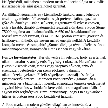
kielégítéséről, miközben a modern mesh coil technológia maximális
ízvisszaadást és sűrű gőzfelhőket garantál.
Az állítható légáramlás egy kiemelkedő funkció, amely lehetővé
teszi, hogy minden felhasználó a saját preferenciáihoz igazítsa a
gőzölési élményt. Akár a szűkebb, cigarettaszerű szívást kedveli,
akár a lazább, dúsabb gőztermelést részesíti előnyben, a Poco Stone
75000 rugalmasan alkalmazkodik. A 650 mAh-s akkumulátor
hosszú üzemidőt biztosít, és az USB-C porton keresztül gyorsan és
hatékonyan tölthető, így sosem marad energia nélkül. A készülék
kompakt mérete és strapabíró „Stone” dizájnja révén tökéletes társ a
mindennapokban, könnyedén elfér zsebben vagy táskában.
Fontos figyelmeztetés:
Kérjük, vegye figyelembe, hogy ez a termék
nikotint tartalmaz, amely erős függőséget okozhat. Használata nem
javasolt kiskorúaknak, terhes vagy szoptató nőknek, szív- és
érrendszeri betegségekben szenvedőknek, valamint
nikotinérzékenyeknek. Felelősségteljesen használja és tárolja
gyermekektől elzárva. Az eredeti Poco termékek garantálják a
minőséget és a biztonságot. Kérjük, ellenőrizze terméke eredetiségét
a gyártó hivatalos weboldalán keresztül, a csomagoláson található
egyedi kód segítségével. Ezzel biztosíthatja, hogy Ön egy valóban
hiteles és biztonságos Poco készüléket használ.
A Poco márka a modern gőzölés világában az innováció, a