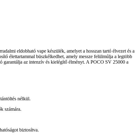
dalmi eldobható vape készülék, amelyet a hosszan tartó élvezet és a
tosító élettartammal büszkélkedhet, amely messze felülmúlja a legtöbb
ció garantálja az intenzív és kielégítő élményt. A POCO SV 25000 a
tántöltés nélkül.
rők számára.
tóságot biztosítva.