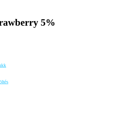
trawberry 5%
ukk
ltés