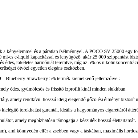
ik a kényelemmel és a páratlan ízélménnyel. A POCO SV 25000 egy forra
 ml-es e-liquid kapacitással és lenyűgöző, akár 25 000 szippantást biz
tő és édes, tökéletes harmóniát teremtve, míg az 5%-os nikotinkoncentrá
szerűséget ötvözi egyetlen elegáns eszközben.
– Blueberry Strawberry 5% termék kiemelkedő jellemzőivel:
ely édes, gyümölcsös és frissítő ízprofilt kínál minden slukkban.
artály, amely rendkívül hosszú ideig elegendő gőzölési élményt biztosít u
kielégítő torokhatást garantál, ideális a hagyományos cigarettáról átté
ulátor, amely megbízhatóan támogatja a készülék hosszú élettartamát.
, ami könnyedén elfér a zsebben vagy a táskában, maximális hordozha