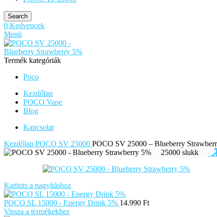
Search
0
Kedvencek
Menü
Termék kategóriák
Poco
Kezdőlap
POCO Vape
Blog
Kapcsolat
Kezdőlap
POCO SV 25000
POCO SV 25000 – Blueberry Strawber
25000 slukk
Kattints a nagyításhoz
POCO SL 15000 - Energy Drink 5%
14.990
Ft
Vissza a termékekhez