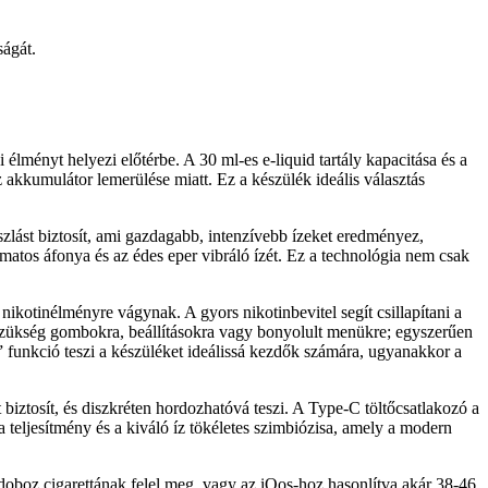
ságát.
ényt helyezi előtérbe. A 30 ml-es e-liquid tartály kapacitása és a
z akkumulátor lemerülése miatt. Ez a készülék ideális választás
zlást biztosít, ami gazdagabb, intenzívebb ízeket eredményez,
amatos áfonya és az édes eper vibráló ízét. Ez a technológia nem csak
ikotinélményre vágynak. A gyors nikotinbevitel segít csillapítani a
 szükség gombokra, beállításokra vagy bonyolult menükre; egyszerűen
 funkció teszi a készüléket ideálissá kezdők számára, ugyanakkor a
iztosít, és diszkréten hordozhatóvá teszi. A Type-C töltőcsatlakozó a
teljesítmény és a kiváló íz tökéletes szimbiózisa, amely a modern
oz cigarettának felel meg, vagy az iQos-hoz hasonlítva akár 38-46