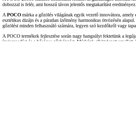
dobozzal is felér, ami hosszú távon jelentős megtakarítást eredménye
A
POCO
márka a gőzölés világának egyik vezető innovátora, amely el
esztétikus dizájn és a páratlan ízélmény harmonikus ötvözésén alapu
gőzölést minden felhasználó számára, legyen szó kezdőkről vagy tapas
A POCO termékek fejlesztése során nagy hangsúlyt fektetünk a legúja
ízvisszaadást és a bőséges gőzképzést. Márkánk elkötelezett amellett
élményt. A POCO folyamatosan bővíti termékkínálatát, figyelembe véve
Válassza a POCO-t, és fedezze fel a gőzölés új dimenzióját, ahol a min
A POCO Vape egy dinamikusan fejlődő márka, amely
található, ahol a legújabb technológiák és innovatív megoldások segí
esztétikusak, hanem kiváló minőségűek is. A POCO Vape termékei közö
A márka különösen figyelmet fordít a felhasználói élményre, így a 
coil design, lehetővé teszik a gazdag ízélményt, amely a legigénye
PL10000, amely akár 10,000 puffot is biztosít, valamint a POCO PT12
érkeznek, így ideális választást jelentenek a vapelés szerelmeseinek
piaci trendekhez és a felhasználói igényekhez. A cég elkötelezett am
csupán egy újabb népszerű márka az elektronikus cigaretta piacon, han
A POCO termékei ideális választást jelentenek mindazok számára, akik
Szállítás