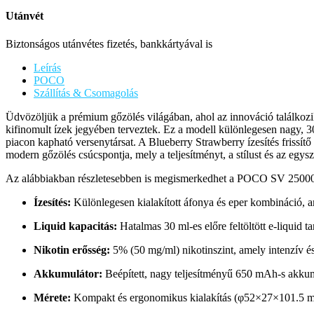
Utánvét
Biztonságos utánvétes fizetés, bankkártyával is
Leírás
POCO
Szállítás & Csomagolás
Üdvözöljük a prémium gőzölés világában, ahol az innováció találkoz
kifinomult ízek jegyében terveztek. Ez a modell különlegesen nagy, 30
piacon kapható versenytársat. A Blueberry Strawberry ízesítés frissí
modern gőzölés csúcspontja, mely a teljesítményt, a stílust és az egy
Az alábbiakban részletesebben is megismerkedhet a POCO SV 25000 
Ízesítés:
Különlegesen kialakított áfonya és eper kombináció, am
Liquid kapacitás:
Hatalmas 30 ml-es előre feltöltött e-liquid t
Nikotin erősség:
5% (50 mg/ml) nikotinszint, amely intenzív és 
Akkumulátor:
Beépített, nagy teljesítményű 650 mAh-s akkum
Mérete:
Kompakt és ergonomikus kialakítás (φ52×27×101.5 mm)