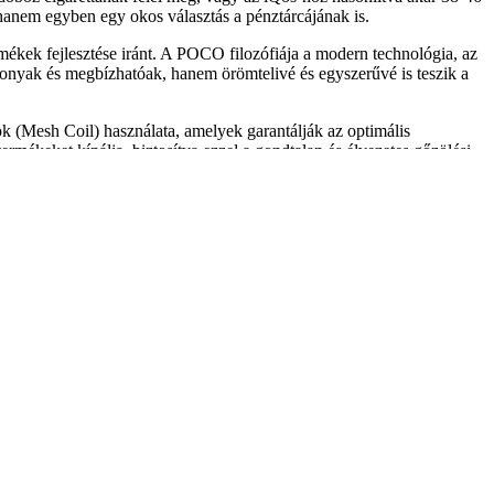
 hanem egyben egy okos választás a pénztárcájának is.
mékek fejlesztése iránt. A POCO filozófiája a modern technológia, az
konyak és megbízhatóak, hanem örömtelivé és egyszerűvé is teszik a
 (Mesh Coil) használata, amelyek garantálják az optimális
mékeket kínálja, biztosítva ezzel a gondtalan és élvezetes gőzölési
legfrissebb és legvonzóbb megoldásokat nyújthassa.
tt hírnevet. A cég székhelye Kínában, Guangdong tartományban
felhasználók számára kínáljon olyan vape eszközöket, amelyek nemcsak
ktronikus cigaretták, amelyek a felhasználók igényeihez igazodnak.
hetően vonzóak is. Az innovatív technológiák, mint például a mesh
lkednek a nagy puffszámú eldobható eszközök, mint például a POCO
e-folyadék kapacitással rendelkeznek, és 5%-os nikotintartalommal
ül, amely lehetővé teszi számukra, hogy gyorsan alkalmazkodjanak a
 fenntarthatóságot és a környezetvédelmet is. A POCO Vape tehát nem
 élmény iránti elkötelezettségével kiemelkedik a versenytársak közül.