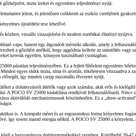
gőzképzést, tiszta ízeket és egyenletes teljesítményt nyújt.
lettartamot jelent, és jelentősen csökkenti az eszköz cseréjének gyakori
nyelmes újratöltést tesz lehetővé.
és közben, vizuális visszajelzést és modern esztétikai élményt nyújtva.
 vape, hanem egy átgondolt mérnöki alkotás, amely a felhasználói élm
élvezheti a gőzölést anélkül, hogy aggódnia kellene az utántöltés vagy a
ízeket keresik egyetlen, könnyen használható csomagban.
00 páratlan teljesítményében. Ez a fejlett fűtőelem egyenletes hőelos
. Minden egyes slukk tiszta, sima és aromás, tökéletesen visszaadva a z
 elősegíti, így minden csepp maximális élvezetet nyújt.
éket a dohányzásról áttérők vagy azok számára, akik erős és kielégítő n
áltást. A POCO SV 25000 kialakítása rendkívül felhasználóbarát. Nincs
húzásra aktiválódó mechanizmusnak köszönhetően. Ez a „draw-activated”
óságot.
raktikus is. A kompakt méret és az ergonomikus forma kényelmes fogást b
etővé, így sosem marad energia nélkül. A POCO SV 25000 a kényelem, a 
kínál a hagyományos dohánytermékekkel szemben. Körülbelül 39-47 dob