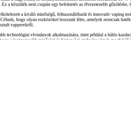
z. Ez a készülék nem csupán egy befektetés az élvezetesebb gőzölésbe,
kötelezett a kiváló minőségű, felhasználóbarát és innovatív vaping ter
l. Célunk, hogy olyan eszközöket hozzunk létre, amelyek nemcsak haté
ztalt vapperekről.
bb technológiai vívmányok alkalmazására, mint például a hálós kazánok
, hogy a legmagasabb minőségi és biztonsági szabványoknak megfelelő ter
 a felhasználói visszajelzéseket és a piaci trendeket, hogy mindig a 
őség, az innováció és a felhasználói elégedettség találkozik.
 az elektronikus cigaretta és eldobható vape eszközök piacán szerze
tségével készítik termékeiket. A POCO célja, hogy a fiatal és divatos 
tt megtalálhatók a különböző ízvariációkkal rendelkező eldobható ele
POCO eszközök könnyen használhatóak, és a modern dizájnjuknak köszön
sebb vaperek számára is kielégítő. A POCO Vape termékei között kieme
000, amely szintén hosszú élettartamot kínál. Ezek az eszközök 20 ml 
. A POCO márka filozófiája a folyamatos innovációra és a minőségre ép
ellett, hogy a legjobb termékeket kínálja, miközben figyelembe veszi a
em egy olyan vállalat, amely a minőség, az innováció és a felhasználói
 keresik a stílusos, megbízható és élvezetes vapelési élményt.