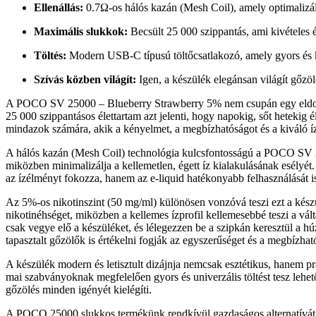
Ellenállás:
0.7Ω-os hálós kazán (Mesh Coil), amely optimalizált 
Maximális slukkok:
Becsült 25 000 szippantás, ami kivételes é
Töltés:
Modern USB-C típusú töltőcsatlakozó, amely gyors és ké
Szívás közben világít:
Igen, a készülék elegánsan világít gőzöl
A POCO SV 25000 – Blueberry Strawberry 5% nem csupán egy eldobható
25 000 szippantásos élettartam azt jelenti, hogy napokig, sőt hetekig 
mindazok számára, akik a kényelmet, a megbízhatóságot és a kiváló 
A hálós kazán (Mesh Coil) technológia kulcsfontosságú a POCO SV 250
miközben minimalizálja a kellemetlen, égett íz kialakulásának esélyét
az ízélményt fokozza, hanem az e-liquid hatékonyabb felhasználását is
Az 5%-os nikotinszint (50 mg/ml) különösen vonzóvá teszi ezt a készül
nikotinéhséget, miközben a kellemes ízprofil kellemesebbé teszi a v
csak vegye elő a készüléket, és lélegezzen be a szipkán keresztül a 
tapasztalt gőzölők is értékelni fogják az egyszerűséget és a megbízhat
A készülék modern és letisztult dizájnja nemcsak esztétikus, hanem p
mai szabványoknak megfelelően gyors és univerzális töltést tesz leh
gőzölés minden igényét kielégíti.
A POCO 25000 slukkos termékünk rendkívül gazdaságos alternatívát 