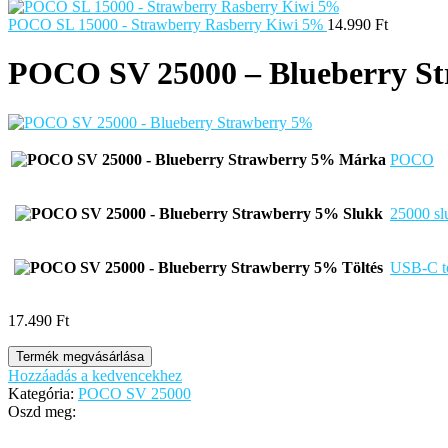
POCO SL 15000 - Strawberry Rasberry Kiwi 5%
14.990
Ft
POCO SV 25000 – Blueberry S
Márka
POCO
Slukk
25000 sl
Töltés
USB-C tö
17.490
Ft
Termék megvásárlása
Hozzáadás a kedvencekhez
Kategória:
POCO SV 25000
Oszd meg: