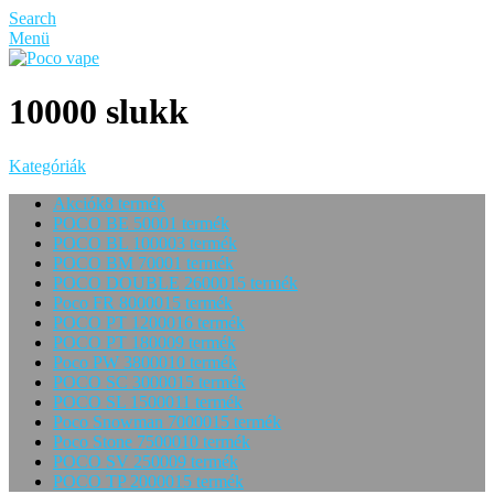
Search
Menü
10000 slukk
Kategóriák
Akciók
8 termék
POCO BE 5000
1 termék
POCO BL 10000
3 termék
POCO BM 7000
1 termék
POCO DOUBLE 26000
15 termék
Poco FR 80000
15 termék
POCO PT 12000
16 termék
POCO PT 18000
9 termék
Poco PW 38000
10 termék
POCO SC 30000
15 termék
POCO SL 15000
11 termék
Poco Snowman 70000
15 termék
Poco Stone 75000
10 termék
POCO SV 25000
9 termék
POCO TP 20000
15 termék