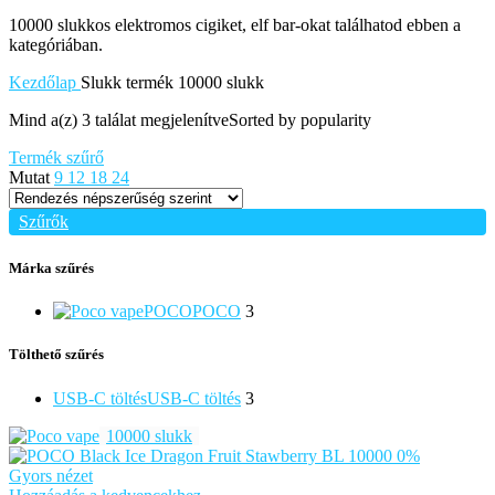
10000 slukkos elektromos cigiket, elf bar-okat találhatod ebben a
kategóriában.
Kezdőlap
Slukk termék
10000 slukk
Mind a(z) 3 találat megjelenítve
Sorted by popularity
Termék szűrő
Mutat
9
12
18
24
Szűrők
Márka szűrés
POCO
POCO
3
Tölthető szűrés
USB-C töltés
USB-C töltés
3
10000 slukk
Gyors nézet