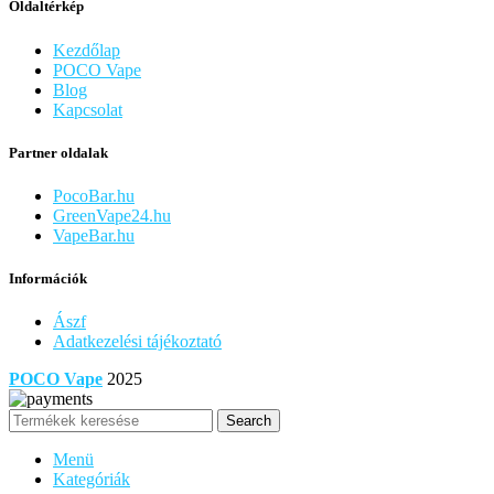
Oldaltérkép
Kezdőlap
POCO Vape
Blog
Kapcsolat
Partner oldalak
PocoBar.hu
GreenVape24.hu
VapeBar.hu
Információk
Ászf
Adatkezelési tájékoztató
POCO Vape
2025
Search
Menü
Kategóriák