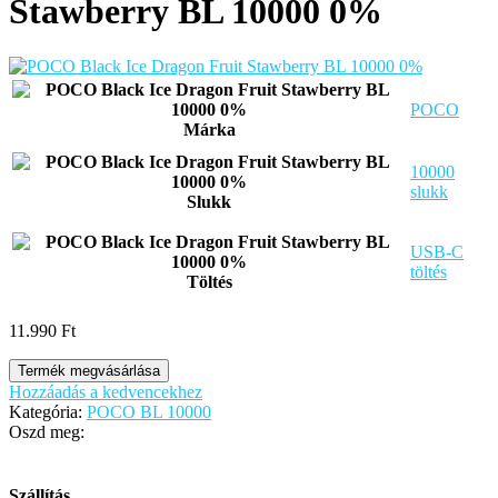
Stawberry BL 10000 0%
POCO
Márka
10000
slukk
Slukk
USB-C
töltés
Töltés
11.990
Ft
Termék megvásárlása
Hozzáadás a kedvencekhez
Kategória:
POCO BL 10000
Oszd meg:
Szállítás