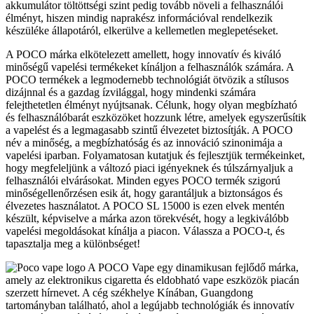
akkumulátor töltöttségi szint pedig tovább növeli a felhasználói
élményt, hiszen mindig naprakész információval rendelkezik
készüléke állapotáról, elkerülve a kellemetlen meglepetéseket.
A POCO márka elkötelezett amellett, hogy innovatív és kiváló
minőségű vapelési termékeket kínáljon a felhasználók számára. A
POCO termékek a legmodernebb technológiát ötvözik a stílusos
dizájnnal és a gazdag ízvilággal, hogy mindenki számára
felejthetetlen élményt nyújtsanak. Célunk, hogy olyan megbízható
és felhasználóbarát eszközöket hozzunk létre, amelyek egyszerűsítik
a vapelést és a legmagasabb szintű élvezetet biztosítják. A POCO
név a minőség, a megbízhatóság és az innováció szinonimája a
vapelési iparban. Folyamatosan kutatjuk és fejlesztjük termékeinket,
hogy megfeleljünk a változó piaci igényeknek és túlszárnyaljuk a
felhasználói elvárásokat. Minden egyes POCO termék szigorú
minőségellenőrzésen esik át, hogy garantáljuk a biztonságos és
élvezetes használatot. A POCO SL 15000 is ezen elvek mentén
készült, képviselve a márka azon törekvését, hogy a legkiválóbb
vapelési megoldásokat kínálja a piacon. Válassza a POCO-t, és
tapasztalja meg a különbséget!
A POCO Vape egy dinamikusan fejlődő márka,
amely az elektronikus cigaretta és eldobható vape eszközök piacán
szerzett hírnevet. A cég székhelye Kínában, Guangdong
tartományban található, ahol a legújabb technológiák és innovatív