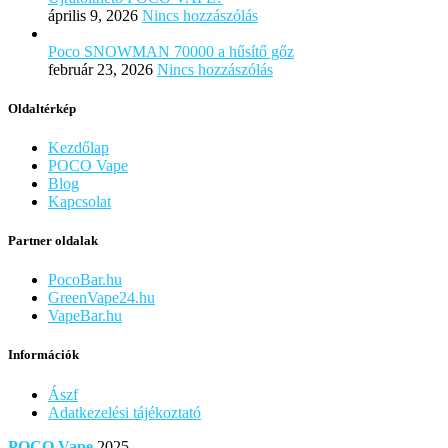
április 9, 2026
Nincs hozzászólás
Poco SNOWMAN 70000 a hűsítő gőz
február 23, 2026
Nincs hozzászólás
Oldaltérkép
Kezdőlap
POCO Vape
Blog
Kapcsolat
Partner oldalak
PocoBar.hu
GreenVape24.hu
VapeBar.hu
Információk
Ászf
Adatkezelési tájékoztató
POCO Vape
2025