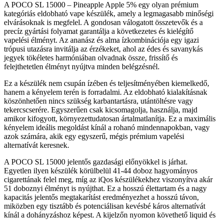
A POCO SL 15000 – Pineapple Apple 5% egy olyan prémium
kategóriás eldobható vape készülék, amely a legmagasabb minőségi
elvárásoknak is megfelel. A gondosan válogatott összetevők és a
precíz gyártási folyamat garantálja a következetes és kielégítő
vapelési élményt. Az ananász és alma ízkombinációja egy igazi
trópusi utazásra invitálja az érzékeket, ahol az édes és savanykás
jegyek tökéletes harmóniában olvadnak össze, frissítő és
felejthetetlen élményt nyújtva minden belégzésnél.
Ez a készülék nem csupán ízében és teljesítményében kiemelkedő,
hanem a kényelem terén is forradalmi. Az eldobható kialakításnak
köszönhetően nincs szükség karbantartásra, utántöltésre vagy
tekercscserére. Egyszerűen csak kicsomagolja, használja, majd
amikor kifogyott, környezettudatosan ártalmatlanítja. Ez a maximális
kényelem ideális megoldást kínál a rohanó mindennapokban, vagy
azok számára, akik egy egyszerű, mégis prémium vapelési
alternatívát keresnek.
A POCO SL 15000 jelentős gazdasági előnyökkel is járhat.
Egyetlen ilyen készülék körülbelül 41-44 doboz hagyományos
cigarettának felel meg, míg az iQos készülékekhez viszonyítva akár
51 doboznyi élményt is nyújthat. Ez a hosszú élettartam és a nagy
kapacitás jelentős megtakarítást eredményezhet a hosszú távon,
miközben egy tisztább és potenciálisan kevésbé káros alternatívát
kínál a dohányzáshoz képest. A kijelzőn nyomon követhető liquid és