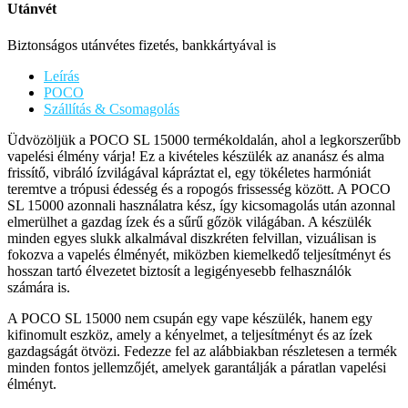
Utánvét
Biztonságos utánvétes fizetés, bankkártyával is
Leírás
POCO
Szállítás & Csomagolás
Üdvözöljük a POCO SL 15000 termékoldalán, ahol a legkorszerűbb
vapelési élmény várja! Ez a kivételes készülék az ananász és alma
frissítő, vibráló ízvilágával kápráztat el, egy tökéletes harmóniát
teremtve a trópusi édesség és a ropogós frissesség között. A POCO
SL 15000 azonnali használatra kész, így kicsomagolás után azonnal
elmerülhet a gazdag ízek és a sűrű gőzök világában. A készülék
minden egyes slukk alkalmával diszkréten felvillan, vizuálisan is
fokozva a vapelés élményét, miközben kiemelkedő teljesítményt és
hosszan tartó élvezetet biztosít a legigényesebb felhasználók
számára is.
A POCO SL 15000 nem csupán egy vape készülék, hanem egy
kifinomult eszköz, amely a kényelmet, a teljesítményt és az ízek
gazdagságát ötvözi. Fedezze fel az alábbiakban részletesen a termék
minden fontos jellemzőjét, amelyek garantálják a páratlan vapelési
élményt.