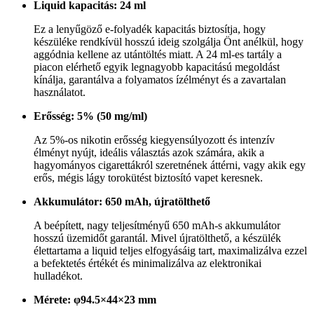
Liquid kapacitás: 24 ml
Ez a lenyűgöző e-folyadék kapacitás biztosítja, hogy
készüléke rendkívül hosszú ideig szolgálja Önt anélkül, hogy
aggódnia kellene az utántöltés miatt. A 24 ml-es tartály a
piacon elérhető egyik legnagyobb kapacitású megoldást
kínálja, garantálva a folyamatos ízélményt és a zavartalan
használatot.
Erősség: 5% (50 mg/ml)
Az 5%-os nikotin erősség kiegyensúlyozott és intenzív
élményt nyújt, ideális választás azok számára, akik a
hagyományos cigarettákról szeretnének áttérni, vagy akik egy
erős, mégis lágy torokütést biztosító vapet keresnek.
Akkumulátor: 650 mAh, újratölthető
A beépített, nagy teljesítményű 650 mAh-s akkumulátor
hosszú üzemidőt garantál. Mivel újratölthető, a készülék
élettartama a liquid teljes elfogyásáig tart, maximalizálva ezzel
a befektetés értékét és minimalizálva az elektronikai
hulladékot.
Mérete: φ94.5×44×23 mm