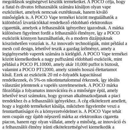
megoldások segítségével készítik termékeiket. A POCO célja, hogy
a fiatal és divatos felhasználók számára kínáljon olyan vape
eszközöket, amelyek nemcsak esztétikusak, hanem kiváló
minőségűek is. A POCO Vape termékei között megtalálhatók a
különböző ízvariációkkal rendelkező eldobható elektronikus
cigaretták, amelyek a felhasználók igényeihez igazodnak. A márka
különösen figyelmet fordít a felhasználói élményre, így a POCO
eszközök könnyen használhatóak, és a modern dizájnjuknak
köszönhetően vonzóak is. Az innovatív technológiák, mint például a
mesh coil design, lehetővé teszik a gazdag ízélményt, amely a
legigényesebb vaperek számára is kielégítő. A POCO Vape termékei
között kiemelkednek a nagy puffszámú eldobható eszközök, mint
például a POCO PL10000, amely akár 10,000 puffot is biztosít,
valamint a POCO PT12000, amely szintén hosszú élettartamot
kínál. Ezek az eszközök 20 ml e-folyadék kapacitással
rendelkeznek, és 5%-os nikotintartalommal érkeznek, így ideális
választást jelentenek a vapelés szerelmeseinek. A POCO márka
filozófiája a folyamatos innovációra és a minőségre épül, amely
lehetővé teszi számukra, hogy gyorsan alkalmazkodjanak a piaci
trendekhez és a felhasználói igényekhez. A cég elkötelezett amellett,
hogy a legjobb termékeket kínálja, miközben figyelembe veszi a
fenntarthatóságot és a környezetvédelmet is. A POCO Vape tehát
nem csupán egy újabb népszerű márka az elektronikus cigaretta
piacon, hanem egy olyan vállalat, amely a minőség, az innováció és
a felhasználói élmény iránti elkötelezettségével kiemelkedik a