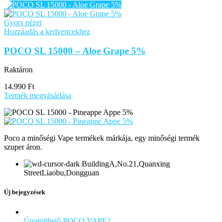
Gyors nézet
Hozzáadás a kedvencekhez
POCO SL 15000 – Aloe Grape 5%
Raktáron
14.990
Ft
Termék megvásárlása
Poco a minőségi Vape termékek márkája, egy minőségi termék
szuper áron.
BuildingA,No.21,Quanxing
StreetLiaobu,Dongguan
Új bejegyzések
Újratölthető POCO VAPE?