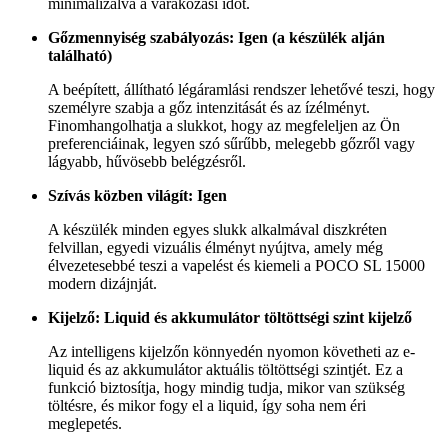
minimalizálva a várakozási időt.
Gőzmennyiség szabályozás: Igen (a készülék alján
található)
A beépített, állítható légáramlási rendszer lehetővé teszi, hogy
személyre szabja a gőz intenzitását és az ízélményt.
Finomhangolhatja a slukkot, hogy az megfeleljen az Ön
preferenciáinak, legyen szó sűrűbb, melegebb gőzről vagy
lágyabb, hűvösebb belégzésről.
Szívás közben világít: Igen
A készülék minden egyes slukk alkalmával diszkréten
felvillan, egyedi vizuális élményt nyújtva, amely még
élvezetesebbé teszi a vapelést és kiemeli a POCO SL 15000
modern dizájnját.
Kijelző: Liquid és akkumulátor töltöttségi szint kijelző
Az intelligens kijelzőn könnyedén nyomon követheti az e-
liquid és az akkumulátor aktuális töltöttségi szintjét. Ez a
funkció biztosítja, hogy mindig tudja, mikor van szükség
töltésre, és mikor fogy el a liquid, így soha nem éri
meglepetés.