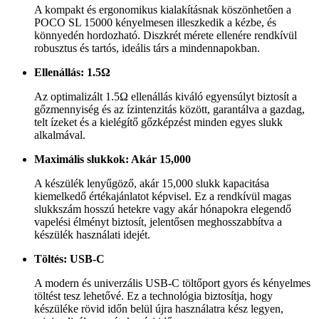
A kompakt és ergonomikus kialakításnak köszönhetően a
POCO SL 15000 kényelmesen illeszkedik a kézbe, és
könnyedén hordozható. Diszkrét mérete ellenére rendkívül
robusztus és tartós, ideális társ a mindennapokban.
Ellenállás: 1.5Ω
Az optimalizált 1.5Ω ellenállás kiváló egyensúlyt biztosít a
gőzmennyiség és az ízintenzitás között, garantálva a gazdag,
telt ízeket és a kielégítő gőzképzést minden egyes slukk
alkalmával.
Maximális slukkok: Akár 15,000
A készülék lenyűgöző, akár 15,000 slukk kapacitása
kiemelkedő értékajánlatot képvisel. Ez a rendkívül magas
slukkszám hosszú hetekre vagy akár hónapokra elegendő
vapelési élményt biztosít, jelentősen meghosszabbítva a
készülék használati idejét.
Töltés: USB-C
A modern és univerzális USB-C töltőport gyors és kényelmes
töltést tesz lehetővé. Ez a technológia biztosítja, hogy
készüléke rövid időn belül újra használatra kész legyen,