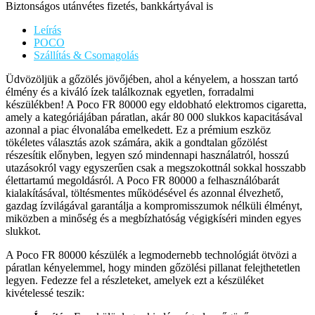
Biztonságos utánvétes fizetés, bankkártyával is
Leírás
POCO
Szállítás & Csomagolás
Üdvözöljük a gőzölés jövőjében, ahol a kényelem, a hosszan tartó
élmény és a kiváló ízek találkoznak egyetlen, forradalmi
készülékben! A Poco FR 80000 egy eldobható elektromos cigaretta,
amely a kategóriájában páratlan, akár 80 000 slukkos kapacitásával
azonnal a piac élvonalába emelkedett. Ez a prémium eszköz
tökéletes választás azok számára, akik a gondtalan gőzölést
részesítik előnyben, legyen szó mindennapi használatról, hosszú
utazásokról vagy egyszerűen csak a megszokottnál sokkal hosszabb
élettartamú megoldásról. A Poco FR 80000 a felhasználóbarát
kialakításával, töltésmentes működésével és azonnal élvezhető,
gazdag ízvilágával garantálja a kompromisszumok nélküli élményt,
miközben a minőség és a megbízhatóság végigkíséri minden egyes
slukkot.
A Poco FR 80000 készülék a legmodernebb technológiát ötvözi a
páratlan kényelemmel, hogy minden gőzölési pillanat felejthetetlen
legyen. Fedezze fel a részleteket, amelyek ezt a készüléket
kivételessé teszik: