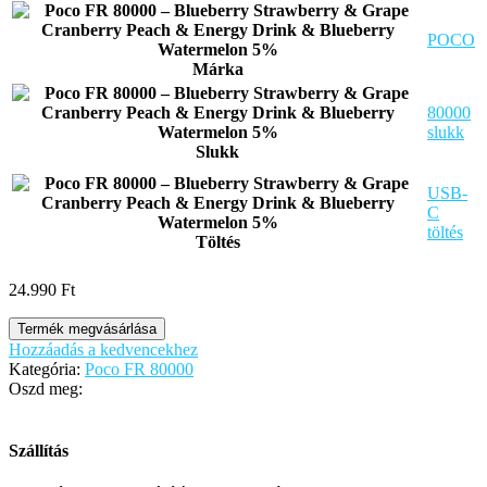
POCO
Márka
80000
slukk
Slukk
USB-
C
töltés
Töltés
24.990
Ft
Termék megvásárlása
Hozzáadás a kedvencekhez
Kategória:
Poco FR 80000
Oszd meg:
Szállítás