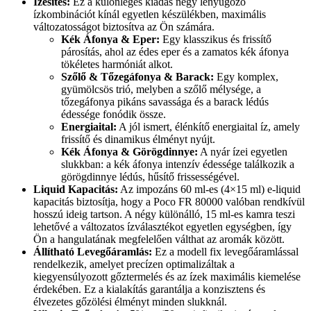
Ízesítés:
Ez a különleges kiadás négy lenyűgöző
ízkombinációt kínál egyetlen készülékben, maximális
változatosságot biztosítva az Ön számára.
Kék Áfonya & Eper:
Egy klasszikus és frissítő
párosítás, ahol az édes eper és a zamatos kék áfonya
tökéletes harmóniát alkot.
Szőlő & Tőzegáfonya & Barack:
Egy komplex,
gyümölcsös trió, melyben a szőlő mélysége, a
tőzegáfonya pikáns savassága és a barack lédús
édessége fonódik össze.
Energiaital:
A jól ismert, élénkítő energiaital íz, amely
frissítő és dinamikus élményt nyújt.
Kék Áfonya & Görögdinnye:
A nyár ízei egyetlen
slukkban: a kék áfonya intenzív édessége találkozik a
görögdinnye lédús, hűsítő frissességével.
Liquid Kapacitás:
Az impozáns 60 ml-es (4×15 ml) e-liquid
kapacitás biztosítja, hogy a Poco FR 80000 valóban rendkívül
hosszú ideig tartson. A négy különálló, 15 ml-es kamra teszi
lehetővé a változatos ízválasztékot egyetlen egységben, így
Ön a hangulatának megfelelően válthat az aromák között.
Állítható Levegőáramlás:
Ez a modell fix levegőáramlással
rendelkezik, amelyet precízen optimalizáltak a
kiegyensúlyozott gőztermelés és az ízek maximális kiemelése
érdekében. Ez a kialakítás garantálja a konzisztens és
élvezetes gőzölési élményt minden slukknál.