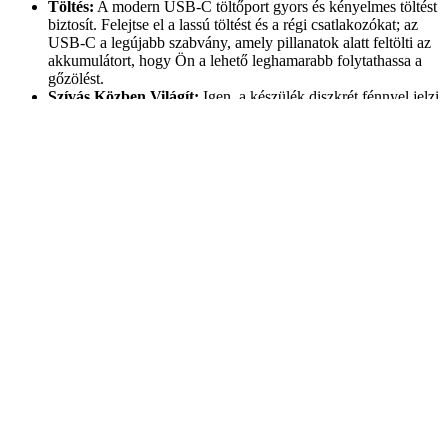
Töltés:
A modern USB-C töltőport gyors és kényelmes töltést
biztosít. Felejtse el a lassú töltést és a régi csatlakozókat; az
USB-C a legújabb szabvány, amely pillanatok alatt feltölti az
akkumulátort, hogy Ön a lehető leghamarabb folytathassa a
gőzölést.
Szívás Közben Világít:
Igen, a készülék diszkrét fénnyel jelzi
működését szívás közben, ami nemcsak stílusos, hanem
visszajelzést is ad a készülék állapotáról. Ez a kis extra
funkció még élvezetesebbé teszi a használatot.
A Poco FR 80000 nem csupán egy eldobható elektromos cigaretta;
ez egy gondosan megtervezett, innovatív megoldás a modern
gőzölők számára. Képzelje el, hogy elfelejtheti a gyakori újratöltést,
a podok cseréjét, a fűtőszálak karbantartását, vagy a liquid
utántöltését. Ez a készülék a maximális kényelmet testesíti meg: csak
vegye elő, és azonnal élvezze a kifinomult ízeket. Az akár 80 000
slukkos kapacitás nem csak egy szám; ez a szabadság ígérete. Ez a
mennyiség megközelítőleg 80-88 doboz hagyományos cigarettának
felel meg, vagy akár 96-104 doboz iQos használatával egyenértékű,
ami döbbenetes megtakarítást jelent mind anyagi, mind időbeli
szempontból. Gondoljon bele, mennyi pénzt spórolhat meg hosszú
távon, miközben egy sokkal tisztább és diszkrétebb alternatívát
élvezhet!
A Poco FR 80000 különösen ideális utazáshoz vagy olyan