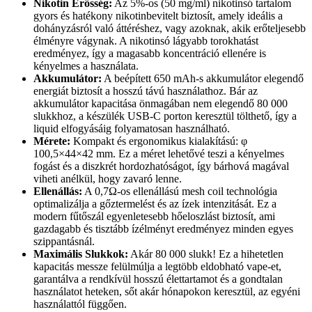
Nikotin Erősség:
Az 5%-os (50 mg/ml) nikotinsó tartalom
gyors és hatékony nikotinbevitelt biztosít, amely ideális a
dohányzásról való áttéréshez, vagy azoknak, akik erőteljesebb
élményre vágynak. A nikotinsó lágyabb torokhatást
eredményez, így a magasabb koncentráció ellenére is
kényelmes a használata.
Akkumulátor:
A beépített 650 mAh-s akkumulátor elegendő
energiát biztosít a hosszú távú használathoz. Bár az
akkumulátor kapacitása önmagában nem elegendő 80 000
slukkhoz, a készülék USB-C porton keresztül tölthető, így a
liquid elfogyásáig folyamatosan használható.
Mérete:
Kompakt és ergonomikus kialakítású: φ
100,5×44×42 mm. Ez a méret lehetővé teszi a kényelmes
fogást és a diszkrét hordozhatóságot, így bárhová magával
viheti anélkül, hogy zavaró lenne.
Ellenállás:
A 0,7Ω-os ellenállású mesh coil technológia
optimalizálja a gőztermelést és az ízek intenzitását. Ez a
modern fűtőszál egyenletesebb hőeloszlást biztosít, ami
gazdagabb és tisztább ízélményt eredményez minden egyes
szippantásnál.
Maximális Slukkok:
Akár 80 000 slukk! Ez a hihetetlen
kapacitás messze felülmúlja a legtöbb eldobható vape-et,
garantálva a rendkívül hosszú élettartamot és a gondtalan
használatot heteken, sőt akár hónapokon keresztül, az egyéni
használattól függően.