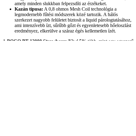
amely minden slukkban felpezsdíti az érzékeket.
Kazán típusa:
A 0,8 ohmos Mesh Coil technológia a
legmodernebb fűtési módszerek közé tartozik. A hálós
szerkezet nagyobb felületet biztosít a liquid párologtatásához,
ami intenzívebb ízt, sűrűbb gőzt és egyenletesebb hőeloszlást
eredményez, elkerülve a száraz égés kellemetlen ízét.
A
POCO PT 12000 Strawberry Kiwi 5%
több, mint egy egyszerű
eldobható e-cigaretta; ez egy gondosan megtervezett gőzölési
megoldás, amely a legmagasabb minőségi elvárásoknak is megfelel.
A készülék egyedülálló ízvilága, a frissítő eper és a zamatos kivi
tökéletes harmóniájával, azonnal elvarázsolja az érzékeket. Ez a
kombináció nem túl édes, hanem pont annyira kiegyensúlyozott,
hogy minden slukk egy kellemes, gyümölcsös utazás legyen. A
Mesh Coil
technológia kulcsfontosságú szerepet játszik ebben az
élményben, mivel biztosítja, hogy az ízek tisztán és intenzíven
jussanak el a felhasználóhoz, a gőz pedig sűrű és krémes legyen. A
0,8 ohmos ellenállás ideális egy MTL (szájból tüdőbe) gőzölési
stílushoz, amely a hagyományos cigarettázás érzetét imitálja, így
kiváló átmeneti eszközként szolgálhat a leszokni vágyók számára.
A készülék tervezése során a felhasználói kényelem állt a
középpontban. A kompakt méret és az ergonomikus forma
garantálja, hogy a
POCO PT 12000
könnyedén elférjen a zsebben
vagy a táskában, és diszkréten használható legyen bárhol, bármikor.