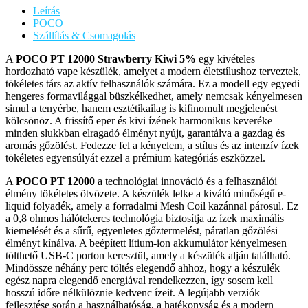
Leírás
POCO
Szállítás & Csomagolás
A
POCO PT 12000 Strawberry Kiwi 5%
egy kivételes
hordozható vape készülék, amelyet a modern életstílushoz terveztek,
tökéletes társ az aktív felhasználók számára. Ez a modell egy egyedi
hengeres formavilággal büszkélkedhet, amely nemcsak kényelmesen
simul a tenyérbe, hanem esztétikailag is kifinomult megjelenést
kölcsönöz. A frissítő eper és kivi ízének harmonikus keveréke
minden slukkban elragadó élményt nyújt, garantálva a gazdag és
aromás gőzölést. Fedezze fel a kényelem, a stílus és az intenzív ízek
tökéletes egyensúlyát ezzel a prémium kategóriás eszközzel.
A
POCO PT 12000
a technológiai innováció és a felhasználói
élmény tökéletes ötvözete. A készülék lelke a kiváló minőségű e-
liquid folyadék, amely a forradalmi Mesh Coil kazánnal párosul. Ez
a 0,8 ohmos hálótekercs technológia biztosítja az ízek maximális
kiemelését és a sűrű, egyenletes gőztermelést, páratlan gőzölési
élményt kínálva. A beépített lítium-ion akkumulátor kényelmesen
tölthető USB-C porton keresztül, amely a készülék alján található.
Mindössze néhány perc töltés elegendő ahhoz, hogy a készülék
egész napra elegendő energiával rendelkezzen, így sosem kell
hosszú időre nélkülöznie kedvenc ízeit. A legújabb verziók
fejlesztése során a használhatóság, a hatékonyság és a modern