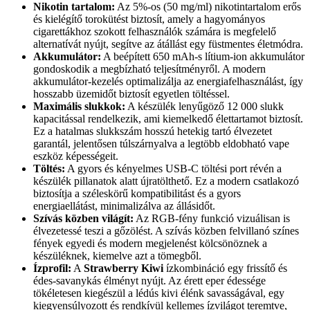
Nikotin tartalom:
Az 5%-os (50 mg/ml) nikotintartalom erős
és kielégítő torokütést biztosít, amely a hagyományos
cigarettákhoz szokott felhasználók számára is megfelelő
alternatívát nyújt, segítve az átállást egy füstmentes életmódra.
Akkumulátor:
A beépített 650 mAh-s lítium-ion akkumulátor
gondoskodik a megbízható teljesítményről. A modern
akkumulátor-kezelés optimalizálja az energiafelhasználást, így
hosszabb üzemidőt biztosít egyetlen töltéssel.
Maximális slukkok:
A készülék lenyűgöző 12 000 slukk
kapacitással rendelkezik, ami kiemelkedő élettartamot biztosít.
Ez a hatalmas slukkszám hosszú hetekig tartó élvezetet
garantál, jelentősen túlszárnyalva a legtöbb eldobható vape
eszköz képességeit.
Töltés:
A gyors és kényelmes USB-C töltési port révén a
készülék pillanatok alatt újratölthető. Ez a modern csatlakozó
biztosítja a széleskörű kompatibilitást és a gyors
energiaellátást, minimalizálva az állásidőt.
Szívás közben világít:
Az RGB-fény funkció vizuálisan is
élvezetessé teszi a gőzölést. A szívás közben felvillanó színes
fények egyedi és modern megjelenést kölcsönöznek a
készüléknek, kiemelve azt a tömegből.
Ízprofil:
A
Strawberry Kiwi
ízkombináció egy frissítő és
édes-savanykás élményt nyújt. Az érett eper édessége
tökéletesen kiegészül a lédús kivi élénk savasságával, egy
kiegyensúlyozott és rendkívül kellemes ízvilágot teremtve,