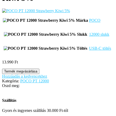
Márka
POCO
Slukk
12000 slukk
Töltés
USB-C töltés
13.990
Ft
Termék megvásárlása
Hozzáadás a kedvencekhez
Kategória:
POCO PT 12000
Oszd meg:
Szállítás
Gyors és ingyenes szállítás 30.000 Ft-tól