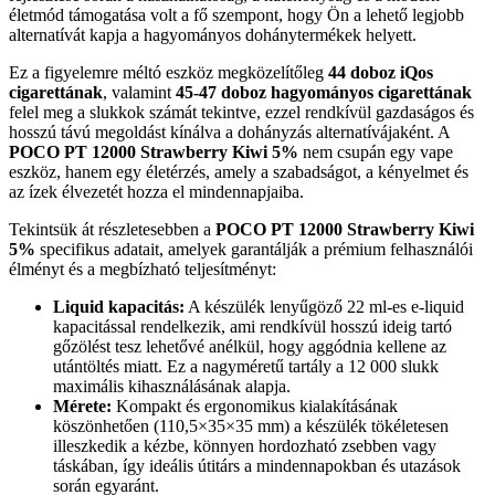
életmód támogatása volt a fő szempont, hogy Ön a lehető legjobb
alternatívát kapja a hagyományos dohánytermékek helyett.
Ez a figyelemre méltó eszköz megközelítőleg
44 doboz iQos
cigarettának
, valamint
45-47 doboz hagyományos cigarettának
felel meg a slukkok számát tekintve, ezzel rendkívül gazdaságos és
hosszú távú megoldást kínálva a dohányzás alternatívájaként. A
POCO PT 12000 Strawberry Kiwi 5%
nem csupán egy vape
eszköz, hanem egy életérzés, amely a szabadságot, a kényelmet és
az ízek élvezetét hozza el mindennapjaiba.
Tekintsük át részletesebben a
POCO PT 12000 Strawberry Kiwi
5%
specifikus adatait, amelyek garantálják a prémium felhasználói
élményt és a megbízható teljesítményt:
Liquid kapacitás:
A készülék lenyűgöző 22 ml-es e-liquid
kapacitással rendelkezik, ami rendkívül hosszú ideig tartó
gőzölést tesz lehetővé anélkül, hogy aggódnia kellene az
utántöltés miatt. Ez a nagyméretű tartály a 12 000 slukk
maximális kihasználásának alapja.
Mérete:
Kompakt és ergonomikus kialakításának
köszönhetően (110,5×35×35 mm) a készülék tökéletesen
illeszkedik a kézbe, könnyen hordozható zsebben vagy
táskában, így ideális útitárs a mindennapokban és utazások
során egyaránt.