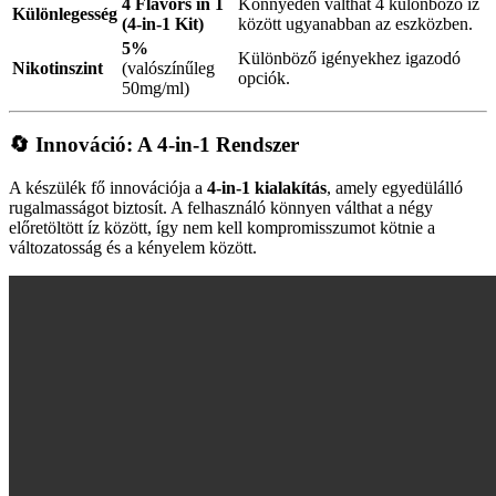
4 Flavors in 1
Könnyedén válthat 4 különböző íz
Különlegesség
(4-in-1 Kit)
között ugyanabban az eszközben.
5%
Különböző igényekhez igazodó
Nikotinszint
(valószínűleg
opciók.
50mg/ml)
🔄 Innováció: A 4-in-1 Rendszer
A készülék fő innovációja a
4-in-1 kialakítás
, amely egyedülálló
rugalmasságot biztosít. A felhasználó könnyen válthat a négy
előretöltött íz között, így nem kell kompromisszumot kötnie a
változatosság és a kényelem között.