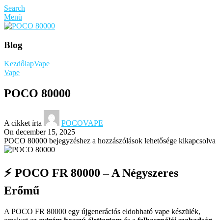
Search
Menü
Blog
Kezdőlap
Vape
Vape
POCO 80000
A cikket írta
POCOVAPE
On december 15, 2025
POCO 80000 bejegyzéshez
a hozzászólások lehetősége kikapcsolva
⚡ POCO FR 80000 – A Négyszeres
Erőmű
A POCO FR 80000 egy újgenerációs eldobható vape készülék,