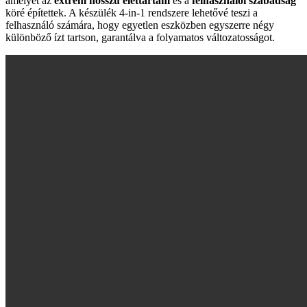
amelyet az
extrém hosszú élettartam
és a
felhasználói szabadság
köré építettek. A készülék 4-in-1 rendszere lehetővé teszi a
felhasználó számára, hogy egyetlen eszközben egyszerre négy
különböző ízt tartson, garantálva a folyamatos változatosságot.