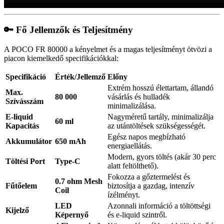
🔑 Fő Jellemzők és Teljesítmény
A POCO FR 80000 a kényelmet és a magas teljesítményt ötvözi a
piacon kiemelkedő specifikációkkal:
Specifikáció
Érték/Jellemző
Előny
Extrém hosszú élettartam, állandó
Max.
80 000
vásárlás és hulladék
Szívásszám
minimalizálása.
E-liquid
Nagyméretű tartály, minimalizálja
60 ml
Kapacitás
az utántöltések szükségességét.
Egész napos megbízható
Akkumulátor
650 mAh
energiaellátás.
Modern, gyors töltés (akár 30 perc
Töltési Port
Type-C
alatt feltölthető).
Fokozza a gőztermelést és
0.7 ohm Mesh
Fűtőelem
biztosítja a gazdag, intenzív
Coil
ízélményt.
LED
Azonnali információ a töltöttségi
Kijelző
Képernyő
és e-liquid szintről.