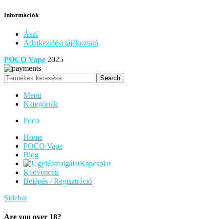
Információk
Ászf
Adatkezelési tájékoztató
POCO Vape
2025
Search
Menü
Kategóriák
Poco
Home
POCO Vape
Blog
Kapcsolat
Kedvencek
Belépés / Regisztráció
Sidebar
Are you over 18?