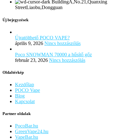
BuildingA,No.21,Quanxing
StreetLiaobu,Dongguan
Új bejegyzések
Újratölthető POCO VAPE?
április 9, 2026
Nincs hozzászólás
Poco SNOWMAN 70000 a hűsítő gőz
február 23, 2026
Nincs hozzászólás
Oldaltérkép
Kezdőlap
POCO Vape
Blog
Kapcsolat
Partner oldalak
PocoBar.hu
GreenVape24.hu
VapeBar.hu