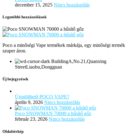
december 15, 2025
Nincs hozzászólás
Legutóbbi hozzászólások
Poco a minőségi Vape termékek márkája, egy minőségi termék
szuper áron.
BuildingA,No.21,Quanxing
StreetLiaobu,Dongguan
Új bejegyzések
Újratölthető POCO VAPE?
április 9, 2026
Nincs hozzászólás
Poco SNOWMAN 70000 a hűsítő gőz
február 23, 2026
Nincs hozzászólás
Oldaltérkép