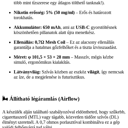
több mint tízszerese egy átlagos tölthető tanknak!).
Nikotin erősség:
5% (50 mg/ml)
– Erős és határozott
torokhatás.
Akkumulátor:
650 mAh
, ami az
USB-C
gyorstöltésnek
köszönhetően pillanatok alatt újra menetkész.
Ellenállás:
0,7Ω Mesh Coil
– Ez az alacsony ellenállás
garantálja a hatalmas gőzfelhőket és a tiszta ízvisszaadást.
Méret:
φ 101,5 × 53 × 28 mm
– Masszív, mégis kézbe
simuló, ergonómikus kialakítás.
Látványvilág:
Szívás közben az eszköz
világít
, így nemcsak
az íze, de a megjelenése is futurisztikus.
🌬️ Állítható légáramlás (Airflow)
A készülék alján található szabályozóval eldöntheted, hogy szűkebb,
cigarettaszerű (MTL) vagy tágabb, közvetlen tüdőre szívós (DL)
élményt szeretnél. A 0,7 ohmos porlasztóval kombinálva ez a gép
valódi felhőgyárrá tud válni.