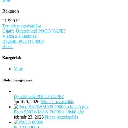
Raktáron
21.990
Ft
Termék megvásárlása
Újjabb
Újratölthető POCO VAPE?
Vissza a cikkekhez
Régebbi
POCO 80000
Bezár
Kategóriák
Vape
Utolsó bejegyzések
Újratölthető POCO VAPE?
április 9, 2026
Nincs hozzászólás
Poco SNOWMAN 70000 a hűsítő gőz
február 23, 2026
Nincs hozzászólás
POCO 80000