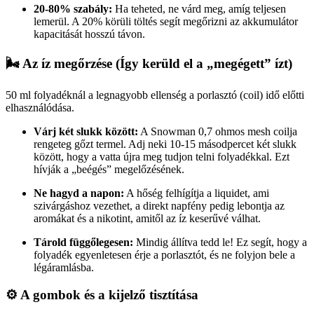
20-80% szabály:
Ha teheted, ne várd meg, amíg teljesen
lemerül. A 20% körüli töltés segít megőrizni az akkumulátor
kapacitását hosszú távon.
🌬️ Az íz megőrzése (Így kerüld el a „megégett” ízt)
50 ml folyadéknál a legnagyobb ellenség a porlasztó (coil) idő előtti
elhasználódása.
Várj két slukk között:
A Snowman 0,7 ohmos mesh coilja
rengeteg gőzt termel. Adj neki 10-15 másodpercet két slukk
között, hogy a vatta újra meg tudjon telni folyadékkal. Ezt
hívják a „beégés” megelőzésének.
Ne hagyd a napon:
A hőség felhígítja a liquidet, ami
szivárgáshoz vezethet, a direkt napfény pedig lebontja az
aromákat és a nikotint, amitől az íz keserűvé válhat.
Tárold függőlegesen:
Mindig állítva tedd le! Ez segít, hogy a
folyadék egyenletesen érje a porlasztót, és ne folyjon bele a
légáramlásba.
⚙️ A gombok és a kijelző tisztítása