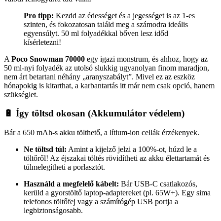
Pro tipp:
Kezdd az édességet és a jegességet is az 1-es
szinten, és fokozatosan találd meg a számodra ideális
egyensúlyt. 50 ml folyadékkal bőven lesz időd
kísérletezni!
A
Poco Snowman 70000
egy igazi monstrum, és ahhoz, hogy az
50 ml-nyi folyadék az utolsó slukkig ugyanolyan finom maradjon,
nem árt betartani néhány „aranyszabályt”. Mivel ez az eszköz
hónapokig is kitarthat, a karbantartás itt már nem csak opció, hanem
szükséglet.
🔋 Így töltsd okosan (Akkumulátor védelem)
Bár a 650 mAh-s akku tölthető, a lítium-ion cellák érzékenyek.
Ne töltsd túl:
Amint a kijelző jelzi a 100%-ot, húzd le a
töltőről! Az éjszakai töltés rövidítheti az akku élettartamát és
túlmelegítheti a porlasztót.
Használd a megfelelő kábelt:
Bár USB-C csatlakozós,
kerüld a gyorstöltő laptop-adaptereket (pl. 65W+). Egy sima
telefonos töltőfej vagy a számítógép USB portja a
legbiztonságosabb.