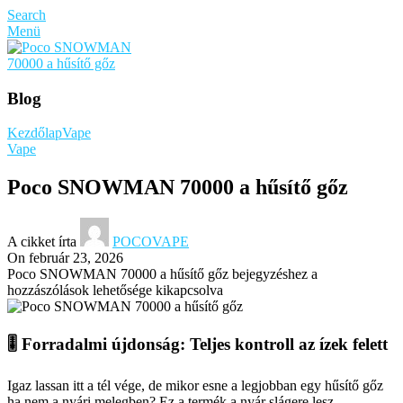
Search
Menü
Blog
Kezdőlap
Vape
Vape
Poco SNOWMAN 70000 a hűsítő gőz
A cikket írta
POCOVAPE
On február 23, 2026
Poco SNOWMAN 70000 a hűsítő gőz bejegyzéshez
a
hozzászólások lehetősége kikapcsolva
🎚️ Forradalmi újdonság: Teljes kontroll az ízek felett
Igaz lassan itt a tél vége, de mikor esne a legjobban egy hűsítő gőz
ha nem a nyári melegben? Ez a termék a nyár slágere lesz