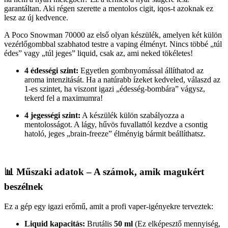
garantáltan. Aki régen szerette a mentolos cigit, iqos-t azoknak ez
lesz az új kedvence.
A Poco Snowman 70000 az első olyan készülék, amelyen két külön
vezérlőgombbal szabhatod testre a vaping élményt. Nincs többé „túl
édes” vagy „túl jeges” liquid, csak az, ami neked tökéletes!
4 édességi szint:
Egyetlen gombnyomással állíthatod az
aroma intenzitását. Ha a natúrabb ízeket kedveled, válaszd az
1-es szintet, ha viszont igazi „édesség-bombára” vágysz,
tekerd fel a maximumra!
4 jegességi szint:
A készülék külön szabályozza a
mentolosságot. A lágy, hűvös fuvallattól kezdve a csontig
hatoló, jeges „brain-freeze” élményig bármit beállíthatsz.
📊 Műszaki adatok – A számok, amik magukért
beszélnek
Ez a gép egy igazi erőmű, amit a profi vaper-igényekre terveztek:
Liquid kapacitás:
Brutális
50 ml
(Ez elképesztő mennyiség,