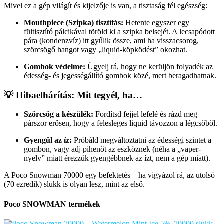
Mivel ez a gép világít és kijelzője is van, a tisztaság fél egészség:
Mouthpiece (Szipka) tisztítás:
Hetente egyszer egy
fültisztító pálcikával töröld ki a szipka belsejét. A lecsapódott
pára (kondenzvíz) itt gyűlik össze, ami ha visszacsorog,
szörcsögő hangot vagy „liquid-köpködést” okozhat.
Gombok védelme:
Ügyelj rá, hogy ne kerüljön folyadék az
édesség- és jegességállító gombok közé, mert beragadhatnak.
💡 Hibaelhárítás: Mit tegyél, ha…
Szörcsög a készülék:
Fordítsd fejjel lefelé és rázd meg
párszor erősen, hogy a felesleges liquid távozzon a légcsőből.
Gyengül az íz:
Próbáld megváltoztatni az édességi szintet a
gombon, vagy adj pihenőt az eszköznek (néha a „vaper-
nyelv” miatt érezzük gyengébbnek az ízt, nem a gép miatt).
A Poco Snowman 70000 egy befektetés – ha vigyázol rá, az utolsó
(70 ezredik) slukk is olyan lesz, mint az első.
Poco SNOWMAN termékek
70000 slukk